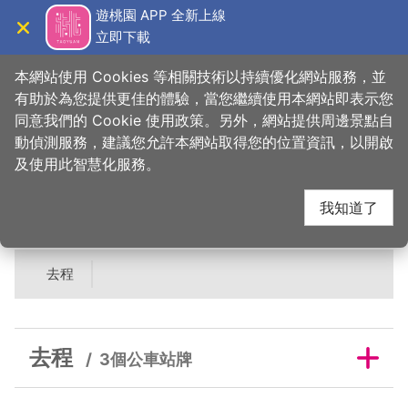
跳
遊桃園 APP 全新上線
到
立即下載
導覽
關閉
主
桃園觀光導覽網
首頁
>
吃美味
>
美食快搜
>
雄獅文具想像力製造所
要
本網站使用 Cookies 等相關技術以持續優化網站服務，並
內
有助於為您提供更佳的體驗，當您繼續使用本網站即表示您
容
同意我們的 Cookie 使用政策。另外，網站提供周邊景點自
雄獅文具想像力製造所
區
動偵測服務，建議您允許本網站取得您的位置資訊，以開啟
塊
及使用此智慧化服務。
鄰近公車站牌
我知道了
去程
去程
3個公車站牌