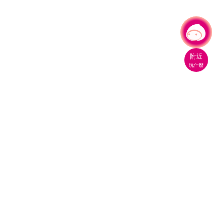
有事問小桃，一起遊桃園
附近
玩什麼
桃園市政府觀光旅遊局
330206 桃園市桃園區縣府路1號
電話：(03)332-2101#6209
服務時間：週一至週五