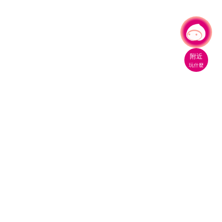
有事問小桃，一起遊桃園
附近
玩什麼
桃園市政府觀光旅遊局
330206 桃園市桃園區縣府路1號
電話：(03)332-2101#6209
服務時間：週一至週五