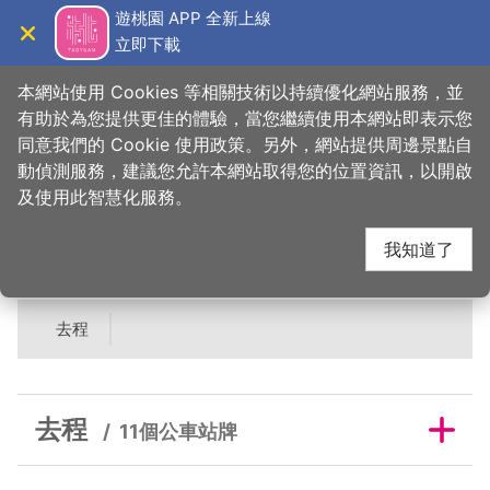
跳
遊桃園 APP 全新上線
到
立即下載
導覽
關閉
主
桃園觀光導覽網
首頁
>
吃美味
>
美食快搜
>
這一鍋皇室秘藏鍋物
要
本網站使用 Cookies 等相關技術以持續優化網站服務，並
內
有助於為您提供更佳的體驗，當您繼續使用本網站即表示您
容
同意我們的 Cookie 使用政策。另外，網站提供周邊景點自
這一鍋皇室秘藏鍋物鄰
區
動偵測服務，建議您允許本網站取得您的位置資訊，以開啟
塊
及使用此智慧化服務。
近公車站牌
我知道了
去程
去程
11個公車站牌