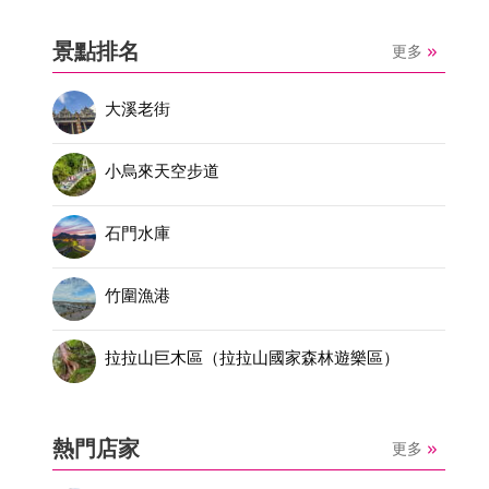
景點排名
更多
大溪老街
小烏來天空步道
石門水庫
竹圍漁港
拉拉山巨木區（拉拉山國家森林遊樂區）
熱門店家
更多