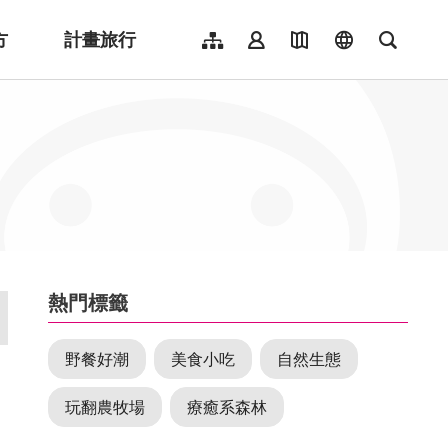
方
計畫旅行
網站導覽
會員登入
地圖導覽
language
全文檢
English
日本語
한국어
簡體中文
Indonesia
ไทย
Người việt nam
:::
熱門標籤
野餐好潮
美食小吃
自然生態
玩翻農牧場
療癒系森林