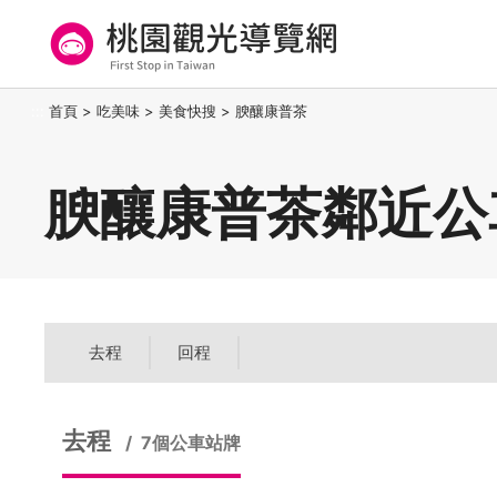
跳
到
主
要
桃園觀光導覽網
:::
首頁
>
吃美味
>
美食快搜
>
腴釀康普茶
內
容
區
腴釀康普茶鄰近公
塊
去程
回程
去程
7個公車站牌