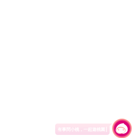
有事問小桃，一起遊桃園
|