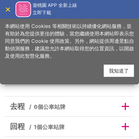
跳
遊桃園 APP 全新上線
到
立即下載
導覽
關閉
主
桃園觀光導覽網
首頁
>
吃美味
>
美食快搜
>
甘泉魚麵
要
本網站使用 Cookies 等相關技術以持續優化網站服務，並
內
有助於為您提供更佳的體驗，當您繼續使用本網站即表示您
容
同意我們的 Cookie 使用政策。另外，網站提供周邊景點自
甘泉魚麵鄰近公車站牌
區
動偵測服務，建議您允許本網站取得您的位置資訊，以開啟
塊
及使用此智慧化服務。
我知道了
去程
回程
去程
6個公車站牌
回程
1個公車站牌