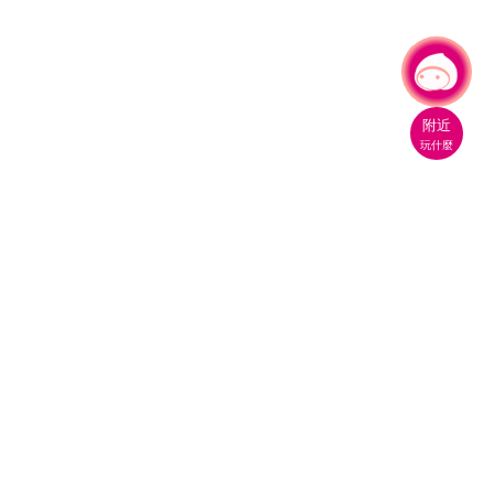
有事問小桃，一起遊桃園
|
附近
玩什麼
桃園市政府觀光旅遊局
330206 桃園市桃園區縣府路1號
電話：(03)332-2101#6209
服務時間：週一至週五