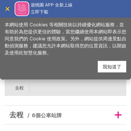
跳
遊桃園 APP 全新上線
到
立即下載
導覽
關閉
主
桃園觀光導覽網
首頁
>
吃美味
>
美食快搜
>
心蘭活魚餐廳
要
本網站使用 Cookies 等相關技術以持續優化網站服務，並
內
有助於為您提供更佳的體驗，當您繼續使用本網站即表示您
容
同意我們的 Cookie 使用政策。另外，網站提供周邊景點自
心蘭活魚餐廳鄰近公車
區
動偵測服務，建議您允許本網站取得您的位置資訊，以開啟
塊
及使用此智慧化服務。
站牌
我知道了
去程
去程
6個公車站牌