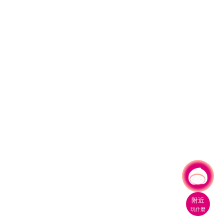
有事問小桃，一起遊桃園
附近
玩什麼