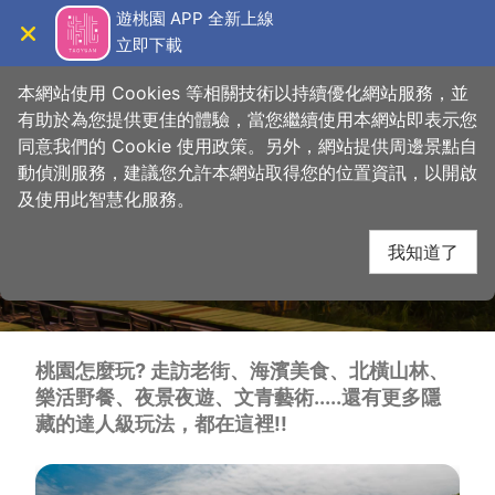
跳
桃園觀光導覽網
遊桃園 APP 全新上線
到
立即下載
導覽
關閉
主
首頁
>
想做的事
>
多元行程
要
本網站使用 Cookies 等相關技術以持續優化網站服務，並
內
有助於為您提供更佳的體驗，當您繼續使用本網站即表示您
容
同意我們的 Cookie 使用政策。另外，網站提供周邊景點自
區
動偵測服務，建議您允許本網站取得您的位置資訊，以開啟
塊
及使用此智慧化服務。
我知道了
主題TAG
桃園怎麼玩? 走訪老街、海濱美食、北橫山林、
樂活野餐、夜景夜遊、文青藝術.....還有更多隱
藏的達人級玩法，都在這裡!!