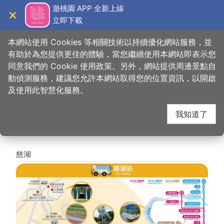
跳
遊桃園 APP 全新上線
到
立即下載
導覽
關閉
主
桃園觀光導覽網
首頁
>
計畫旅行
>
怎麼來
>
區內交通
>
台灣好行
要
本網站使用 Cookies 等相關技術以持續優化網站服務，並
內
有助於為您提供更佳的體驗，當您繼續使用本網站即表示您
容
同意我們的 Cookie 使用政策。另外，網站提供周邊景點自
小烏來線 散步地圖
區
動偵測服務，建議您允許本網站取得您的位置資訊，以開啟
塊
及使用此智慧化服務。
我知道了
慈湖