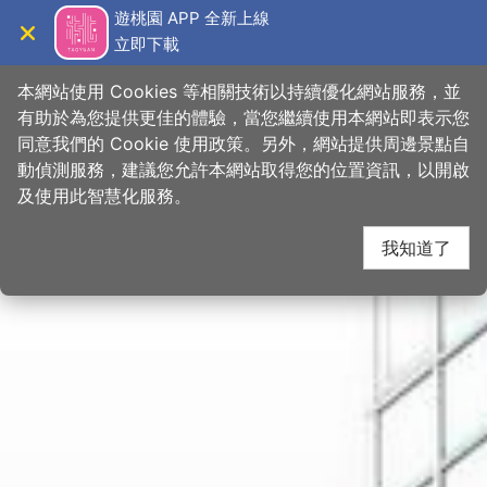
跳
桃園觀光導覽網
遊桃園 APP 全新上線
到
立即下載
導覽
關閉
主
首頁
>
想去的地方
>
景點
>
景點搜尋
要
本網站使用 Cookies 等相關技術以持續優化網站服務，並
內
有助於為您提供更佳的體驗，當您繼續使用本網站即表示您
容
同意我們的 Cookie 使用政策。另外，網站提供周邊景點自
區
動偵測服務，建議您允許本網站取得您的位置資訊，以開啟
塊
及使用此智慧化服務。
我知道了