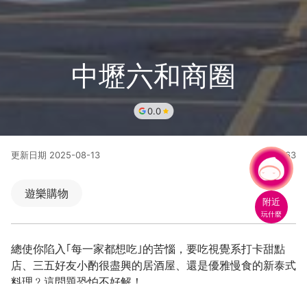
中壢六和商圈
0.0
更新日期
2025-08-13
88863
人氣
有事問小桃，一起遊桃園
遊樂購物
附近
玩什麼
總使你陷入｢每一家都想吃｣的苦惱，要吃視覺系打卡甜點
店、三五好友小酌很盡興的居酒屋、還是優雅慢食的新泰式
料理﹖這問題恐怕不好解！