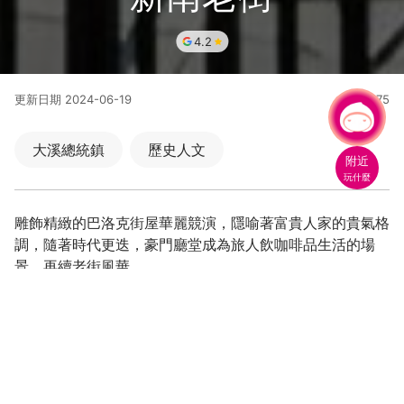
4.2
更新日期
2024-06-19
47575
人氣
有事問小桃，一起遊桃園
大溪總統鎮
歷史人文
附近
玩什麼
雕飾精緻的巴洛克街屋華麗競演，隱喻著富貴人家的貴氣格
調，隨著時代更迭，豪門廳堂成為旅人飲咖啡品生活的場
景，再續老街風華。
如果說和平老街像是一首時至今日依舊被傳唱著的主流樂
曲，那麼新南老街就是大嵙崁的獨立音樂，沒過多熱鬧喧
囂，卻用獨特的藝文氣息，散佈奇妙的感染力，聽過必然難
忘。文青限定的舊巷之美，怦然心動的舊日時光，等你來訪