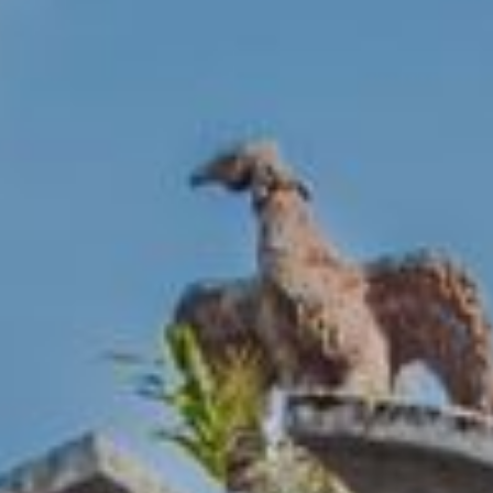
好冷好冷，這幾天也太冷🥶
小桃子要來去吃火鍋了！
什麼？你問我都吃哪一家？
來介紹一家低調又神秘的傳統
#石頭火鍋
就藏身在大溪
#新南老街
的民宅中
一走進店內，滿滿復古感
不走華麗精緻的裝潢路線
反而讓人覺得是回到老家在吃火鍋☺️
石頭火鍋的湯頭真的很棒👍
先用洋蔥芝麻爆香，拌炒著自己挑選的鍋料
香氣一整個逼出來
喝一口熱湯，鮮甜回甘呀😋
除此之外他們家的食材都很新鮮
大推
#招牌芋頭
那口感芋頭絕對愛死
不吃芋頭的你可能也會對芋頭改觀