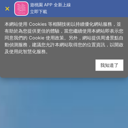
跳
桃園觀光導覽網
遊桃園 APP 全新上線
到
立即下載
導覽
關閉
主
首頁
>
想去的地方
>
景點
>
景點搜尋
要
本網站使用 Cookies 等相關技術以持續優化網站服務，並
內
有助於為您提供更佳的體驗，當您繼續使用本網站即表示您
容
同意我們的 Cookie 使用政策。另外，網站提供周邊景點自
區
動偵測服務，建議您允許本網站取得您的位置資訊，以開啟
下一
塊
及使用此智慧化服務。
我知道了
網友推推
關閉
【
#小桃子美食家
大溪民宅內人氣火鍋🍲】