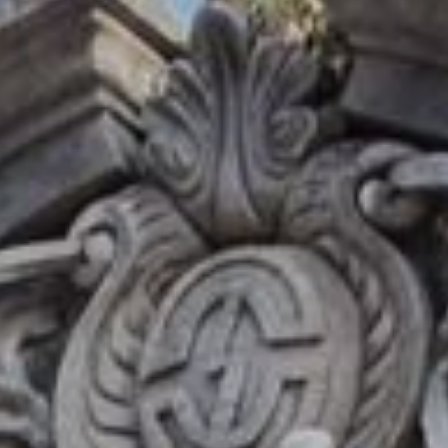
吃完火鍋一整個心滿意足
離開前別忘了拿顆
#古早味糖球
🍬結束這回合
吃太撐，還能去大溪老城區走走晃晃、消化一下
#韓鄉石頭火鍋
📍桃園市大溪區中山路46-1號
🈺週三至週日 11:30-14:00/17:00-21:00
☎️可電話預訂
⚠️夏天不營業
🔹只要
#桃園旅遊
#樂遊桃園
#taoyuantravel
就有機會在樂遊桃
園FB、IG、微博、桃園觀光導覽網曝光。
#大龍門觀光
#大溪美食
#大溪火鍋
#大渓区
#hotpot
#planyourtrip
#twwheretogo
#taiwantrip
#fyp
#picoftheday
#타오위안
#とうえん
#เถาหยวน