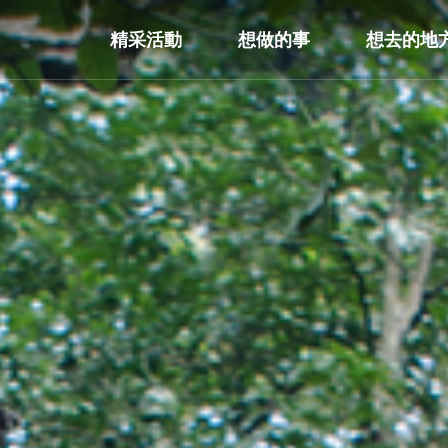
精采活動
想做的事
想去的地