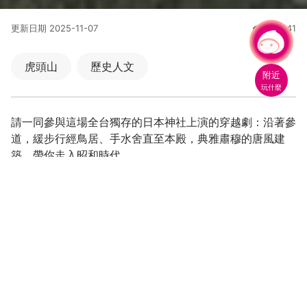
更新日期
2025-11-07
559441
人氣
有事問小桃，一起遊桃園
虎頭山
歷史人文
附近
玩什麼
請一同參與這場全台獨存的日本神社上演的穿越劇：沿著參
道，緩步行經鳥居、手水舍直至本殿，典雅肅穆的唐風建
築，帶你走入昭和時代。
必訪全台僅存最完整日本神社
孔廟+神社，虎頭山人文雙據點
座落於桃園市虎頭山上的桃園市忠烈祠，落成於民國二十七
年，前身為日本人所建造的「桃園神社」，是臺灣保存最為