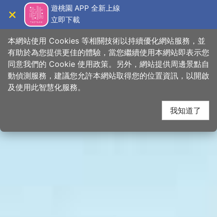
跳
桃園觀光導覽網
遊桃園 APP 全新上線
到
立即下載
導覽
關閉
主
首頁
>
想去的地方
>
景點
>
景點搜尋
要
本網站使用 Cookies 等相關技術以持續優化網站服務，並
內
有助於為您提供更佳的體驗，當您繼續使用本網站即表示您
容
同意我們的 Cookie 使用政策。另外，網站提供周邊景點自
區
動偵測服務，建議您允許本網站取得您的位置資訊，以開啟
下一
塊
及使用此智慧化服務。
我知道了
網友推推
關閉
#十二星座旅遊推薦
�