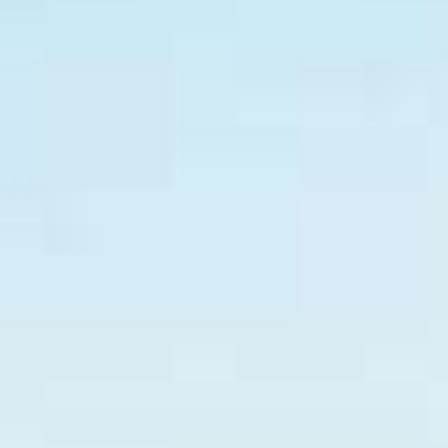
桃園有什麼好玩的景點呢？
來來來～讓小桃子用12星座特性分析告訴你
桃園有哪些必來景點跟店家！
♉金牛座
精打細算的金牛座
是大家公認的吃貨星座
對美食沒有抵抗力
趕快來品嚐這三間高CP值美食店家！
#饗稻狀元糕
#鹿點咖啡luna桃園店
#輕綠舍
♊雙子座
常被新事物吸引的雙子座
喜歡有變化、不單調的行程
擁有豐富元素的景點最能滿足雙子座了
趕緊來這三個景點逛逛吧～
#中庄調整池
#中平路故事館
#桃園忠烈祠暨神社文化園區
#十二星座
#金牛座
#雙子座
#出遊
#桃園景點
#十二星座玩桃