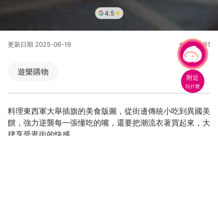
4.5
更新日期
2025-06-19
264881
人氣
有事問小桃，一起遊桃園
遊樂購物
附近
玩什麼
料理東西軍大舉插旗的美食版圖，從街邊傳統小吃到異國美
饌，強力逆襲每一張懂吃的嘴，還要把潮流衣著買起來，大
肆享受逛街的快感。
肚量夠嗎﹖直搗桃園美食一級戰區
潮流由我定義！一身時尚行頭來這買齊