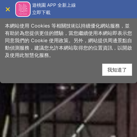
跳
桃園觀光導覽網
遊桃園 APP 全新上線
到
立即下載
導覽
關閉
主
首頁
>
想去的地方
>
景點
>
景點搜尋
要
本網站使用 Cookies 等相關技術以持續優化網站服務，並
內
有助於為您提供更佳的體驗，當您繼續使用本網站即表示您
容
同意我們的 Cookie 使用政策。另外，網站提供周邊景點自
區
動偵測服務，建議您允許本網站取得您的位置資訊，以開啟
塊
及使用此智慧化服務。
我知道了