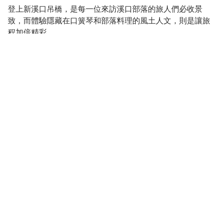
登上新溪口吊橋，是每一位來訪溪口部落的旅人們必收景
致，而體驗隱藏在口簧琴和部落料理的風土人文，則是讓旅
程加倍精彩。
你知道部落的命名者超大咖嗎?你知道族人說情話是靠兩片
簧片嗎?對於溪口部落，你玩得夠內行嗎?循著在地人的足
跡，挖掘沒有五線譜卻能傳唱百年的音樂、品嘗傳達敬天地
信仰的傳統菜餚等，背後藏著的溪口文化，都值得你一一玩
透！
位於角板山對面的溪口部落，座落於大漢溪上游的河階台
地，蜿蜒的地景風貌猶如蔣中正先生故鄉-浙江省奉化縣溪
口鎮，因此蔣公以溪口命名，並譽為第二故鄉。這山林內的
「總統部落」，羅馬公路旁的是上溪口台，下溪口台則是位
於羅馬公路下方150公尺處。入口處的巨型黃藤竹簍，是部
落常見的婦人背物器具。漫步在部落中，除了可以見到瞭望
台、穀倉、天主堂等傳統建物，還能學習當個一日獵人！從