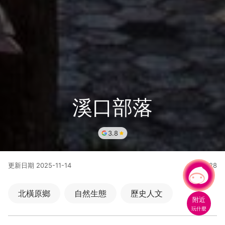
溪口部落
3.8
更新日期
2025-11-14
63928
人氣
有事問小桃，一起遊桃園
|
北橫原鄉
自然生態
歷史人文
附近
玩什麼