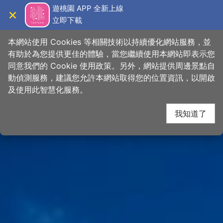
跳
桃園觀光導覽網
遊桃園 APP 全新上線
到
立即下載
導覽
關閉
主
首頁
>
想去的地方
>
景點
>
景點搜尋
要
本網站使用 Cookies 等相關技術以持續優化網站服務，並
內
有助於為您提供更佳的體驗，當您繼續使用本網站即表示您
容
同意我們的 Cookie 使用政策。另外，網站提供周邊景點自
區
動偵測服務，建議您允許本網站取得您的位置資訊，以開啟
下一
塊
及使用此智慧化服務。
我知道了
網友推推
關閉
-