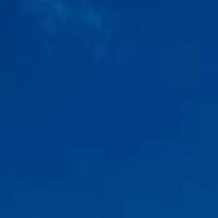
#小桃子探索北橫
#幕後花絮
Part 3
第3️⃣條名人帶路
#文藝復興
玩藝人生
復興原民文化 探索
#溪口部落
跟著地方創生領路人
#游智維
一起旅行
動手做口簧琴 跳傳統舞蹈 站在新溪口吊橋 欣賞大漢溪美景
還可以和泰雅族藝術家
#米路哈勇
近距離接觸
畫畫製作專屬於自己的鑰匙圈
整趟旅程，小桃子真的感動滿分🥰
最後~再次感謝幕後團隊、游智維老師和每一位參加遊程的你們
PS. 探索北橫 X 名人帶路 邁入倒數
最後2️⃣條遊程報名熱賣中
這趟感動探索北橫之旅，絕不能缺少你們的陪伴喔👍👍👍
🔗遊程資訊在下方連結都可以查詢喔
👉探索北橫官網
https://exploretaoyuan.tycg.gov.tw/news/
👉樂遊桃園臉書粉絲專頁