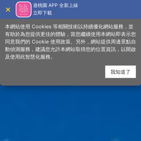
跳
桃園觀光導覽網
遊桃園 APP 全新上線
到
立即下載
導覽
關閉
主
首頁
>
想去的地方
>
景點
>
景點搜尋
要
本網站使用 Cookies 等相關技術以持續優化網站服務，並
內
有助於為您提供更佳的體驗，當您繼續使用本網站即表示您
容
同意我們的 Cookie 使用政策。另外，網站提供周邊景點自
區
動偵測服務，建議您允許本網站取得您的位置資訊，以開啟
塊
及使用此智慧化服務。
我知道了