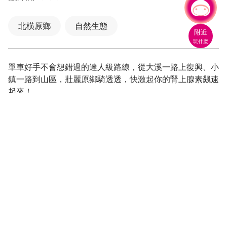
人氣
有事問小桃，一起遊桃園
北橫原鄉
自然生態
附近
玩什麼
單車好手不會想錯過的達人級路線，從大溪一路上復興、小
鎮一路到山區，壯麗原鄉騎透透，快激起你的腎上腺素飆速
起來！
覺得生活一成不變嗎?不如計畫一趟壯遊，讓新挑戰刺激你
的無感人生！旅程目標－「完勝北橫公路．海拔千尺我不
怕｣，這一次不搭車、不開車，挑戰高難度的單車冒險之
旅，全長80公里的上坡路沒在怕，從大溪一路遊覽角板
山、東眼山、巴陵，直闖宜蘭壯圍，沿途盡是好山好水好風
景，遨遊壯闊天地，找回屬於你的熱情與初衷！
從北橫公路的起始點－大溪區慈康路出發，順行大溪陵寢、
慈湖陵寢，透早尚未湧現人潮的兩蔣園區顯得格外清幽，持