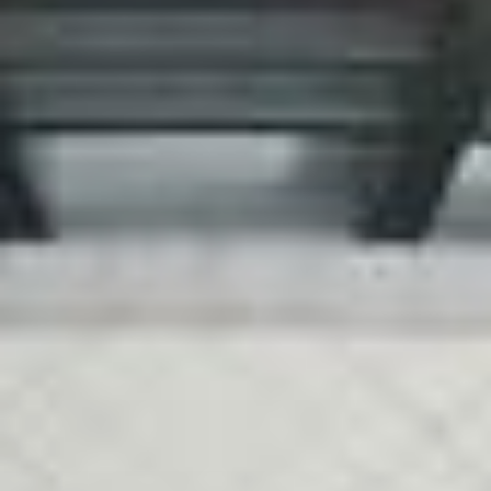
避難知識，寓教於樂又實用。
📍桃園市八德區介壽路二段901巷49弄35號
🈺 週日、週一休館
🔹
#桃園市土地公文化館
除了認識土地公文化，還能體驗操偶、多媒體互動遊戲，原來土地
公文化比想像中更有趣！
📍桃園市桃園區三民路一段100號
🈺 週一休館
❣這個夏天，不管是酷暑還是午後雷陣雨，都來趟舒適又好玩的室
內小旅行吧～
#桃園室內景點
#桃園免費景點
#桃園親子景點
#暑假
#跟著小桃
走