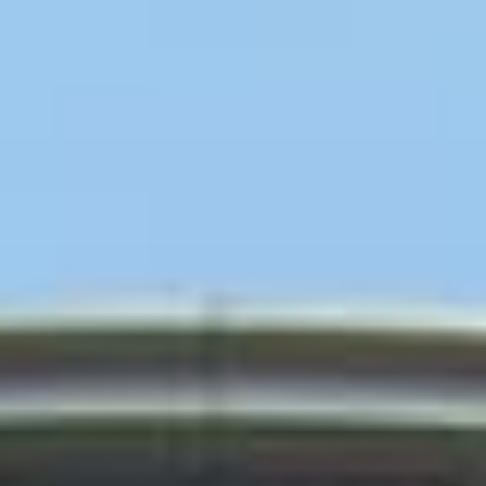
太陽好毒、天氣好悶，又怕午後下起雷陣雨⛈️？
小桃子整理了桃園4個
#免費室內親子景點
不怕曬、不怕淋雨，吹冷氣也能玩得超開心
大人、小孩都能放電一整天⚡️
🔹
#台塑企業文物館
免費暢遊七層樓展館，開卡車、體驗挖礦、互動遊戲通通有，寓教
於樂，說不定還能種下孩子的企業家夢！
📍桃園市龜山區文化一路259號（長庚大學內）
🈺 週一休館
🔹
#桃園軌道願景館
桃園火車站一出站就能抵達！化身小小列車駕駛員，體驗軌道世界
的魅力，大朋友、小朋友都玩得不亦樂乎。
📍桃園市桃園區萬壽路三段245號
🈺 週一休館
🔹
#桃園防災教育館
小小消防員集合！透過豐富的互動體驗，一邊玩、一邊學習防災與