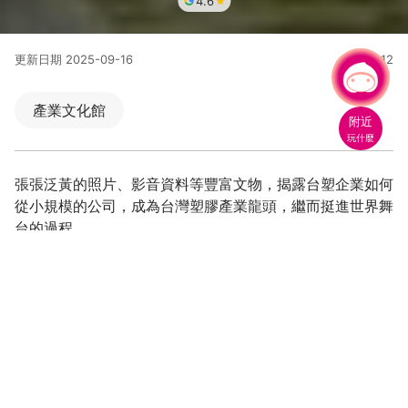
4.6
更新日期
2025-09-16
114112
人氣
有事問小桃，一起遊桃園
產業文化館
附近
玩什麼
張張泛黃的照片、影音資料等豐富文物，揭露台塑企業如何
從小規模的公司，成為台灣塑膠產業龍頭，繼而挺進世界舞
台的過程。
團體線上預約系統>>
如連結
■
■台塑企業文物館LINE官方帳號>>
如連結
台塑企業緣起於西元 1954 年創立之台灣塑膠公司，從日產