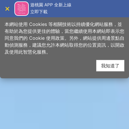
跳
桃園觀光導覽網
遊桃園 APP 全新上線
到
立即下載
導覽
關閉
主
首頁
>
想去的地方
>
景點
>
景點搜尋
要
本網站使用 Cookies 等相關技術以持續優化網站服務，並
內
有助於為您提供更佳的體驗，當您繼續使用本網站即表示您
容
同意我們的 Cookie 使用政策。另外，網站提供周邊景點自
區
動偵測服務，建議您允許本網站取得您的位置資訊，以開啟
下一
塊
及使用此智慧化服務。
我知道了
網友推推
關閉
【 桃園室內
#消暑攻略
4大免費親子景點😎】