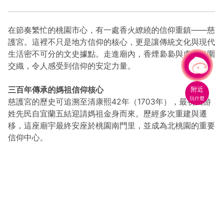
在節奏繁忙的桃園市心，有一處香火繚繞的信仰重鎮——慈
護宮。這裡不只是地方信仰的核心，更是讓傳統文化與現代
生活密不可分的文史據點。走進廟內，香煙裊裊與虔誠氛圍
交織，令人感受到信仰的安定力量。
有事問小桃，一起遊桃園
附近
三百年傳承的媽祖信仰核心
玩什麼
慈護宮的歷史可追溯至清康熙42年（1703年），最初由游
姓先民自宜蘭五結迎請媽祖金身而來。歷經多次重建與遷
移，這座廟宇最終安座於桃園南門里，並成為北桃園的重要
信仰中心。
儀式簡約卻不失莊重的參拜動線
慈護宮內香爐數量現今精簡至兩座，分別為天公爐和主爐，
象徵環保與莊重的精神。信眾先於天公爐奉上第一炷香，隨
後進入正殿，恭敬參拜天上聖母媽祖，再依序參拜福德正
神、文昌帝君、月老神君等諸位神明，最後回到主爐奉香，
完成一場充滿儀式感的祈福旅程。