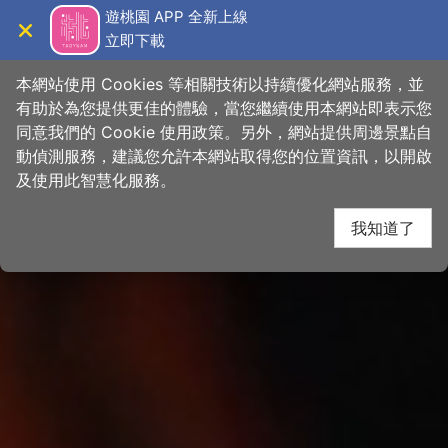
跳
桃園觀光導覽網
遊桃園 APP 全新上線
到
立即下載
導覽
關閉
主
首頁
>
想去的地方
>
景點
>
景點搜尋
要
本網站使用 Cookies 等相關技術以持續優化網站服務，並
內
有助於為您提供更佳的體驗，當您繼續使用本網站即表示您
容
同意我們的 Cookie 使用政策。另外，網站提供周邊景點自
區
動偵測服務，建議您允許本網站取得您的位置資訊，以開啟
下一
塊
及使用此智慧化服務。
我知道了
網友推推
關閉
【
#小桃子周遊記
慈護宮媽祖生日快樂🎉】