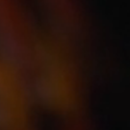
農曆三月，全台都在瘋媽祖～
#桃園媽
當然也要熱鬧登場啦🔥
桃園火車站附近桃園慈護宮
是北桃園超重要的媽祖信仰中心
供奉的天上聖母可是從1703年就從湄洲請來的呢！
宮裡還保存著1897年舊廟的泥塑媽祖金身、大印
還有超珍貴的舊照片＆百年匾額～超有歷史感⏳
慈護宮還有
#靈符DIY
專區
保平安、月老姻緣、生意興隆等靈符🎐
讓你自己動手做🤲
今年媽祖生日，廟方準備了一連串精彩活動🎊
#媽祖文化節
來囉～～～
📅 活動期間：4/12～4/20
📍 地點：桃園慈護宮
🐢 4/14｜祈求平安龜，讓你平安一整年
🚶 4/18｜媽祖鑾駕出巡，一起來
#躦轎腳
求好運！