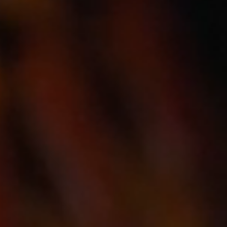
🎉 4/20｜筊選爐主＆祝壽晚會，熱鬧到不行！
不管你是喜歡傳統文化、還是愛熱鬧表演
這裡通通滿足你～～～
快來一起感受媽祖的祝福和庇佑吧❤️
▰只要hashtag
#桃園旅遊
#樂遊桃園
#taoyuantravel
就有機會
在樂遊桃園FB、IG、微博及桃園觀光導覽網曝光！
#桃園慈護宮
#媽祖文化節
#祈福之旅
#桃園宮廟
#mazu
#taiwan
#taiwantemple
#taiwaneseculture
#taoyuancity
#picoftheday
#fyp
#타오위안
#とうえん
#เถาหยวน