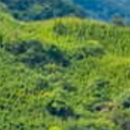
#taoyuantravel
#taoyuancity
#planyourtrip
#twwheretogo
#taiwantrip
#caf
é
#rakuten
#fyp
#picoftheday