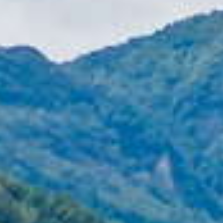
來了一次你肯定會愛上❗️
而且一定要坐在戶外座位區
從高點鳥瞰
#新溪口台地
#新溪口吊橋
坐下來喝杯飲料，吃個點心🍮
將河谷風景盡收眼底，真的很chill～
小桃子去的那天很幸運遇到駐唱歌手🎤
才知道每週一、三 12:00-4:30都會有不同歌手
還可以點歌耶～直接升級體驗享受🥰
此時滿山櫻花也都盛情綻放🌸
想去一定要提前訂位
12:00以前可訂位；12:00後就要現場候位囉
⏰營業時間 10:00–19:00
🈚️每週二公休
▰只要hashtag
#桃園旅遊
#樂遊桃園
#taoyuantravel
就有機會
在樂遊桃園FB、IG、微博及桃園觀光導覽網曝光！
#探索北橫
#景觀咖啡廳
#復興景點
#角板山
#桃園景點