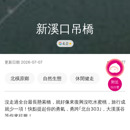
新溪口吊橋
4.0
更新日期
2026-07-07
499477
人氣
有事問小桃，一起遊桃園
北橫原鄉
自然生態
休閒健走
附近
玩什麼
歷史人文
沒走過全台最長懸索橋，就好像來復興沒吃水蜜桃，旅行成
就少一項！快點提起你的勇氣，勇跨｢北台303｣，大漢溪谷
等你來征服！