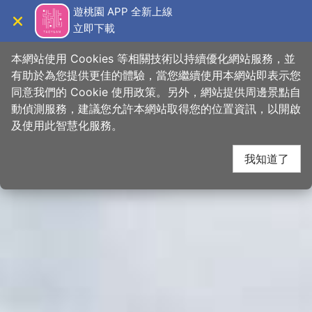
跳
桃園觀光導覽網
遊桃園 APP 全新上線
到
立即下載
導覽
關閉
主
首頁
>
想去的地方
>
景點
>
景點搜尋
要
本網站使用 Cookies 等相關技術以持續優化網站服務，並
內
有助於為您提供更佳的體驗，當您繼續使用本網站即表示您
容
同意我們的 Cookie 使用政策。另外，網站提供周邊景點自
區
動偵測服務，建議您允許本網站取得您的位置資訊，以開啟
下一
塊
及使用此智慧化服務。
我知道了
網友推推
關閉
【
#小桃子周遊記
森鄰水岸景觀咖啡廳☕️ 】