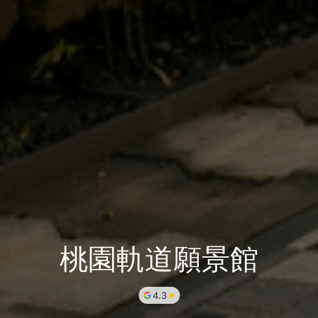
桃園軌道願景館
4.3