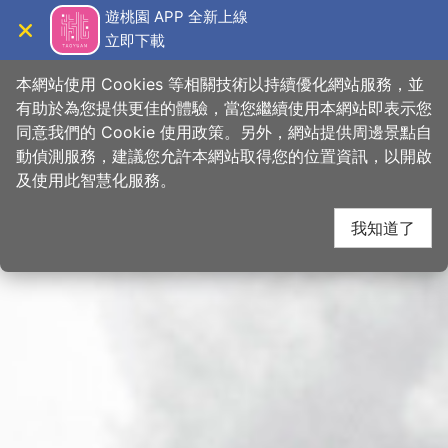
跳
桃園觀光導覽網
遊桃園 APP 全新上線
到
立即下載
導覽
關閉
主
首頁
>
想去的地方
>
景點
>
景點搜尋
要
本網站使用 Cookies 等相關技術以持續優化網站服務，並
內
有助於為您提供更佳的體驗，當您繼續使用本網站即表示您
容
同意我們的 Cookie 使用政策。另外，網站提供周邊景點自
區
動偵測服務，建議您允許本網站取得您的位置資訊，以開啟
下一
塊
及使用此智慧化服務。
我知道了
網友推推
關閉
【 桃園室內
#消暑攻略
4大免費親子景點😎】