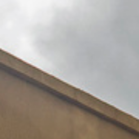
避難知識，寓教於樂又實用。
📍桃園市八德區介壽路二段901巷49弄35號
🈺 週日、週一休館
🔹
#桃園市土地公文化館
除了認識土地公文化，還能體驗操偶、多媒體互動遊戲，原來土地
公文化比想像中更有趣！
📍桃園市桃園區三民路一段100號
🈺 週一休館
❣這個夏天，不管是酷暑還是午後雷陣雨，都來趟舒適又好玩的室
內小旅行吧～
#桃園室內景點
#桃園免費景點
#桃園親子景點
#暑假
#跟著小桃
走