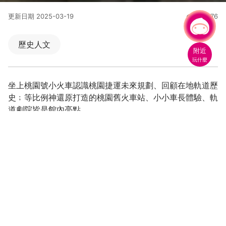
更新日期
2025-03-19
180076
人氣
有事問小桃，一起遊桃園
|
歷史人文
附近
玩什麼
坐上桃園號小火車認識桃園捷運未來規劃、回顧在地軌道歷
史﹔等比例神還原打造的桃園舊火車站、小小車長體驗、軌
道劇院皆是館內亮點。
桃園軌道願景館的建築，原來是興建於1936年的鐵道舊倉
庫，屬於和洋折衷式建築，風格相當特別，2016年被指定
為歷史建築，修復再利用後設置軌道願景館 ，以桃園鐵路
地下化和捷運系統發展和願景為展示重點，打造兼具導覽、
教育和觀光功能的新景點。
軌道願景館1樓設置歷史區、技術區、願景區和多媒體互動