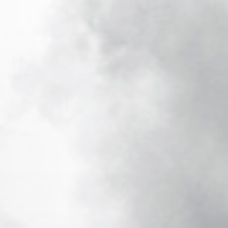
太陽好毒、天氣好悶，又怕午後下起雷陣雨⛈️？
小桃子整理了桃園4個
#免費室內親子景點
不怕曬、不怕淋雨，吹冷氣也能玩得超開心
大人、小孩都能放電一整天⚡️
🔹
#台塑企業文物館
免費暢遊七層樓展館，開卡車、體驗挖礦、互動遊戲通通有，寓教
於樂，說不定還能種下孩子的企業家夢！
📍桃園市龜山區文化一路259號（長庚大學內）
🈺 週一休館
🔹
#桃園軌道願景館
桃園火車站一出站就能抵達！化身小小列車駕駛員，體驗軌道世界
的魅力，大朋友、小朋友都玩得不亦樂乎。
📍桃園市桃園區萬壽路三段245號
🈺 週一休館
🔹
#桃園防災教育館
小小消防員集合！透過豐富的互動體驗，一邊玩、一邊學習防災與