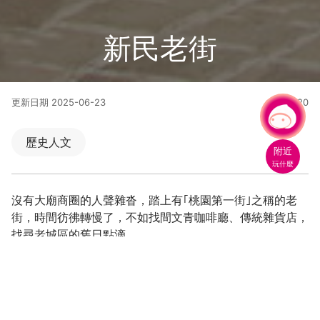
新民老街
更新日期
2025-06-23
88920
人氣
有事問小桃，一起遊桃園
|
歷史人文
附近
玩什麼
沒有大廟商圈的人聲雜沓，踏上有｢桃園第一街｣之稱的老
街，時間彷彿轉慢了，不如找間文青咖啡廳、傳統雜貨店，
找尋老城區的舊日點滴。
桃園第一街，懷舊小吃別錯過
是咖啡廳也是藝文空間！老街的蛻變由此開始