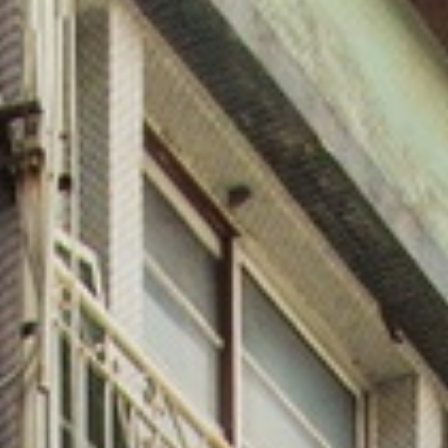
在桃園第一街
#新民老街
的巷弄中
隱藏著一間充滿故事的獨立咖啡館
#只是光影獨立咖啡廳
這座老屋經過細心改造，被賦予了全新的生命力
每個角落都藏著獨特的巧思✨
一走進店內，映入眼簾的是
#城市防空洞
復古與現代交織，讓人忍不住多瞧了幾眼
一樓是溫馨的咖啡廳
二樓作為展覽空間
三樓有插畫小賣所
四樓是遇見小王子書房
層層空間堆疊出時光的溫度
讓每位來訪者都能感受到故事的流動😊
雖然店內僅有老闆一人經營
但無論是咖啡、甜點，還是簡餐
都是用心製作，值得一試👍