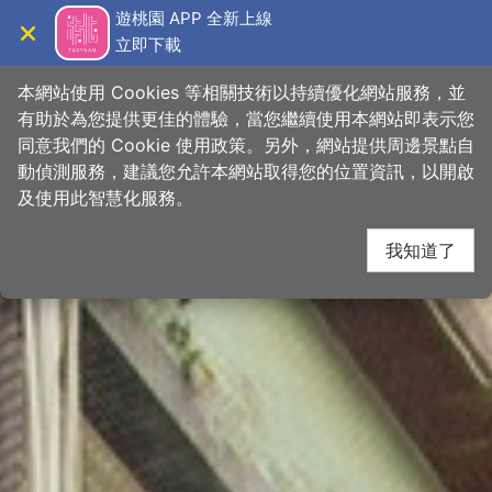
跳
桃園觀光導覽網
遊桃園 APP 全新上線
到
立即下載
導覽
關閉
主
首頁
>
想去的地方
>
景點
>
景點搜尋
要
本網站使用 Cookies 等相關技術以持續優化網站服務，並
內
有助於為您提供更佳的體驗，當您繼續使用本網站即表示您
容
同意我們的 Cookie 使用政策。另外，網站提供周邊景點自
區
動偵測服務，建議您允許本網站取得您的位置資訊，以開啟
下一
塊
及使用此智慧化服務。
我知道了
網友推推
關閉
【
#小桃子周遊記
老城區隱藏版咖啡廳☕ 】