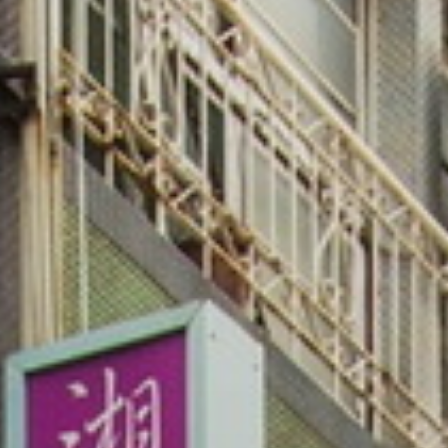
📌鄰近桃園大廟
#景福宮、
#桃園77藝文町
距離火車站步行也僅有10分鐘的路程
假日不妨漫步老城區，來這裡感受一杯咖啡的美好時光💛
@xinmin_old_street
📍桃園市桃園區新民街43巷10之1號
🈺週二週三公休
▸謝謝 @ikuyo_foodiary 提供美照，讓世界看見桃園的美✨
▰只要hashtag
#桃園旅遊
#樂遊桃園
#taoyuantravel
就有機會
在樂遊桃園FB、IG、微博及桃園觀光導覽網曝光！
#桃園咖啡廳
#秘境咖啡廳
#cafe
#taoyuancaf
é
#taoyuantrip
#picoftheday
#fyp
#타오위안
#커피숍
#とうえん
#カフェ
#เถาหยวน