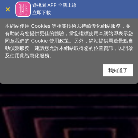
跳
桃園觀光導覽網
遊桃園 APP 全新上線
到
立即下載
導覽
關閉
主
首頁
>
想去的地方
>
景點
>
景點搜尋
要
本網站使用 Cookies 等相關技術以持續優化網站服務，並
內
有助於為您提供更佳的體驗，當您繼續使用本網站即表示您
容
同意我們的 Cookie 使用政策。另外，網站提供周邊景點自
區
動偵測服務，建議您允許本網站取得您的位置資訊，以開啟
塊
及使用此智慧化服務。
我知道了