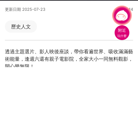
更新日期
2025-07-23
36814
人氣
有事問小桃，一起遊桃園
歷史人文
附近
玩什麼
透過主題選片、影人映後座談，帶你看遍世界、吸收滿滿藝
術能量，逢週六還有親子電影院，全家大小一同無料觀影，
開心樂無限！
在老眷村看新創電影，文青必收行程
每月主題選片，影人與你面對面
中壢光影電影館位於馬祖新村眷村文創園區，整棟建築物原
為眷村居民活動中心，歷經2年改造成為一座有兩層樓的光