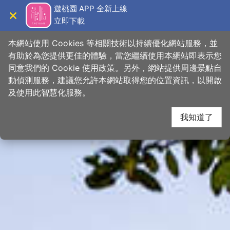
跳
桃園觀光導覽網
遊桃園 APP 全新上線
到
立即下載
導覽
關閉
主
首頁
>
想去的地方
>
景點
>
景點搜尋
要
本網站使用 Cookies 等相關技術以持續優化網站服務，並
內
有助於為您提供更佳的體驗，當您繼續使用本網站即表示您
容
同意我們的 Cookie 使用政策。另外，網站提供周邊景點自
區
動偵測服務，建議您允許本網站取得您的位置資訊，以開啟
塊
及使用此智慧化服務。
我知道了