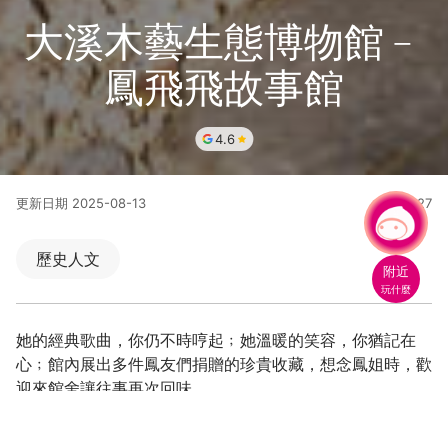
大溪木藝生態博物館﹣
鳳飛飛故事館
4.6
更新日期
2025-08-13
44827
人氣
有事問小桃，一起遊桃園
|
歷史人文
附近
玩什麼
她的經典歌曲，你仍不時哼起﹔她溫暖的笑容，你猶記在
心﹔館內展出多件鳳友們捐贈的珍貴收藏，想念鳳姐時，歡
迎來館舍讓往事再次回味。