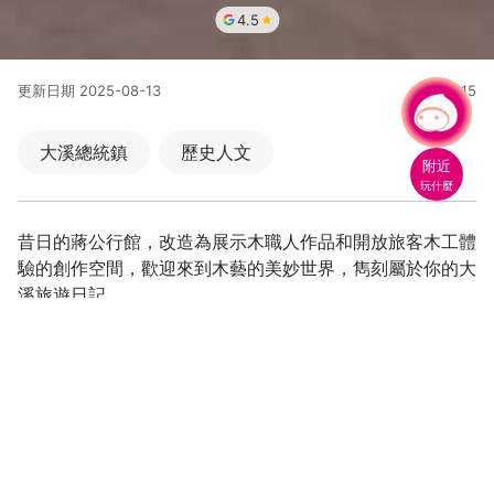
4.5
更新日期
2025-08-13
20915
人氣
有事問小桃，一起遊桃園
|
大溪總統鎮
歷史人文
附近
玩什麼
昔日的蔣公行館，改造為展示木職人作品和開放旅客木工體
驗的創作空間，歡迎來到木藝的美妙世界，雋刻屬於你的大
溪旅遊日記。
木生活館（原蔣公行館）乘載一段人物為主題的過往，曾是
具有特殊故事的生活空間。延續展現生活的意義，轉換為
「木生活館」，扣合大溪特色木藝文化，將過去私密的生活
空間開放、公共化，並且讓技藝、藝術、文化、產業在此交
流綻放。