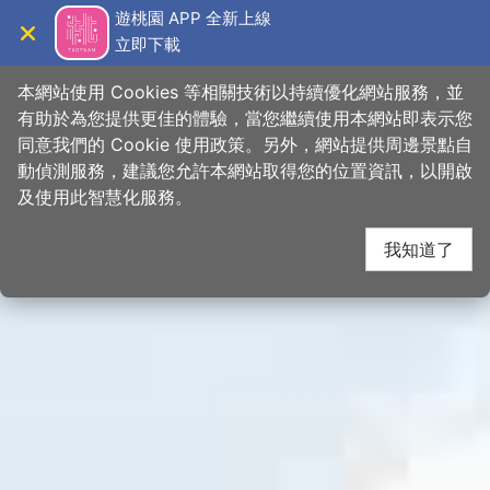
跳
桃園觀光導覽網
遊桃園 APP 全新上線
到
立即下載
導覽
關閉
主
首頁
>
想去的地方
>
景點
>
景點搜尋
要
本網站使用 Cookies 等相關技術以持續優化網站服務，並
內
有助於為您提供更佳的體驗，當您繼續使用本網站即表示您
容
同意我們的 Cookie 使用政策。另外，網站提供周邊景點自
區
動偵測服務，建議您允許本網站取得您的位置資訊，以開啟
塊
及使用此智慧化服務。
我知道了