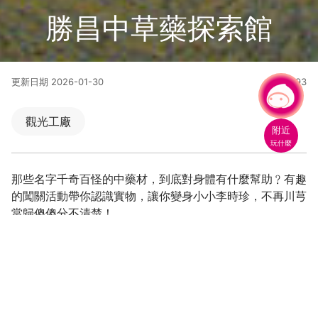
勝昌中草藥探索館
更新日期
2026-01-30
50993
人氣
有事問小桃，一起遊桃園
觀光工廠
附近
玩什麼
那些名字千奇百怪的中藥材，到底對身體有什麼幫助﹖有趣
的闖關活動帶你認識實物，讓你變身小小李時珍，不再川芎
當歸傻傻分不清楚！
勝昌製藥廠創立於1946年，創立初期以生產生藥粉、丸散
膏丹，而後開始投入生產現代中藥濃縮製劑，為台灣濃縮中
藥(科學中藥)發展之先驅。1966年在中和廠址才開始一貫
作業大量生產高品質的濃縮中藥，1976年首先引進GMP概