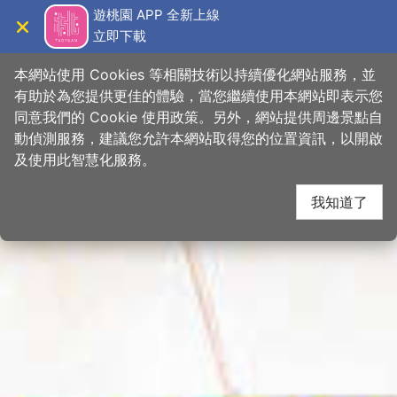
跳
桃園觀光導覽網
遊桃園 APP 全新上線
到
立即下載
導覽
關閉
主
首頁
>
想去的地方
>
景點
>
景點搜尋
要
本網站使用 Cookies 等相關技術以持續優化網站服務，並
內
有助於為您提供更佳的體驗，當您繼續使用本網站即表示您
容
同意我們的 Cookie 使用政策。另外，網站提供周邊景點自
區
動偵測服務，建議您允許本網站取得您的位置資訊，以開啟
塊
及使用此智慧化服務。
我知道了