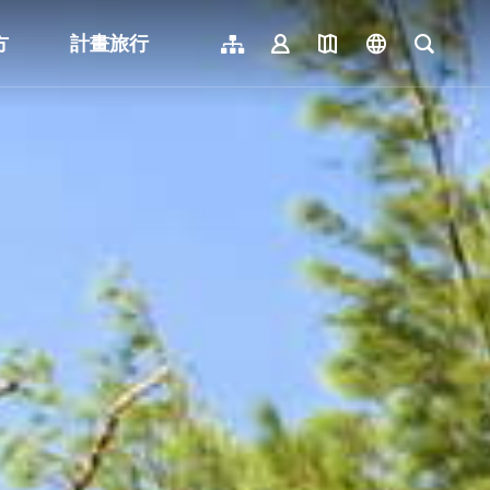
方
計畫旅行
網站導覽
會員登入
地圖導覽
language
全文檢
English
日本語
한국어
簡體中文
Indonesia
ไทย
Người việt nam