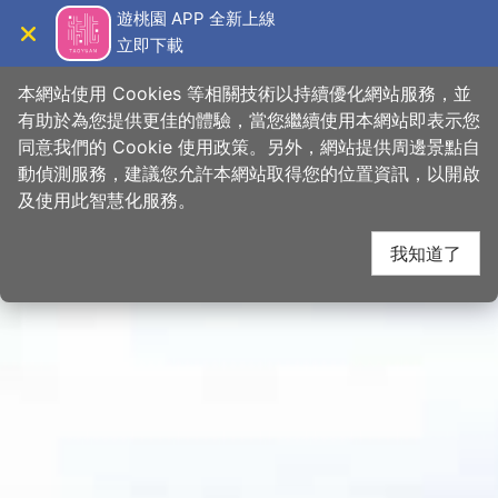
跳
桃園觀光導覽網
遊桃園 APP 全新上線
到
立即下載
導覽
關閉
主
首頁
>
想去的地方
>
景點
>
景點搜尋
要
本網站使用 Cookies 等相關技術以持續優化網站服務，並
內
有助於為您提供更佳的體驗，當您繼續使用本網站即表示您
容
同意我們的 Cookie 使用政策。另外，網站提供周邊景點自
區
動偵測服務，建議您允許本網站取得您的位置資訊，以開啟
塊
及使用此智慧化服務。
我知道了