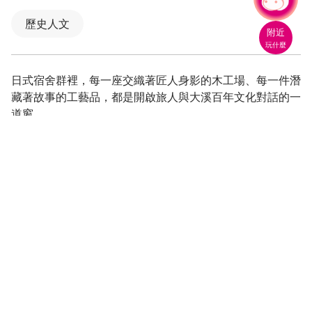
有事問小桃，一起遊桃園
歷史人文
附近
玩什麼
日式宿舍群裡，每一座交織著匠人身影的木工場、每一件潛
藏著故事的工藝品，都是開啟旅人與大溪百年文化對話的一
道窗。
《工藝基地》
「工藝基地」由六連棟等三棟歷史建築再利用，作為工藝
師駐村空間、工藝教室、木工場及工藝傳習室等使用，初期
導入木藝及漆藝工藝合作，透過國內外工藝師駐村傳習，培
育人才投入地方產業發展。
《工藝交流館》
本建築興建於日治時期，是本區警察宿舍群唯一座敷空間
有寄棟式屋頂，從屬空間應接室為切妻式屋頂，室內格局樣