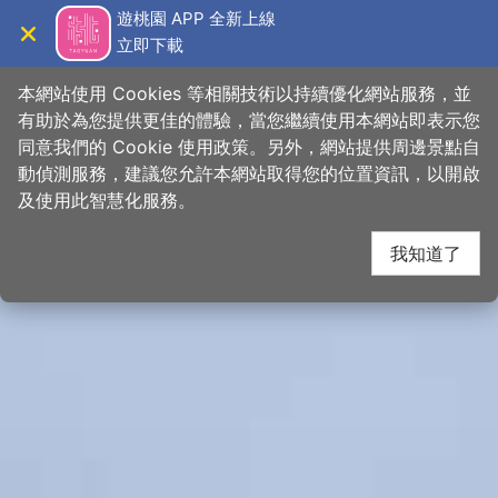
跳
桃園觀光導覽網
遊桃園 APP 全新上線
到
立即下載
導覽
關閉
主
首頁
>
想去的地方
>
景點
>
景點搜尋
要
本網站使用 Cookies 等相關技術以持續優化網站服務，並
內
有助於為您提供更佳的體驗，當您繼續使用本網站即表示您
容
同意我們的 Cookie 使用政策。另外，網站提供周邊景點自
區
動偵測服務，建議您允許本網站取得您的位置資訊，以開啟
塊
及使用此智慧化服務。
我知道了