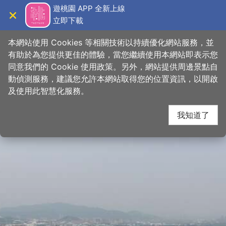
跳
桃園觀光導覽網
遊桃園 APP 全新上線
到
立即下載
導覽
關閉
主
首頁
>
想去的地方
>
景點
>
景點搜尋
要
本網站使用 Cookies 等相關技術以持續優化網站服務，並
內
有助於為您提供更佳的體驗，當您繼續使用本網站即表示您
容
同意我們的 Cookie 使用政策。另外，網站提供周邊景點自
區
動偵測服務，建議您允許本網站取得您的位置資訊，以開啟
塊
及使用此智慧化服務。
我知道了