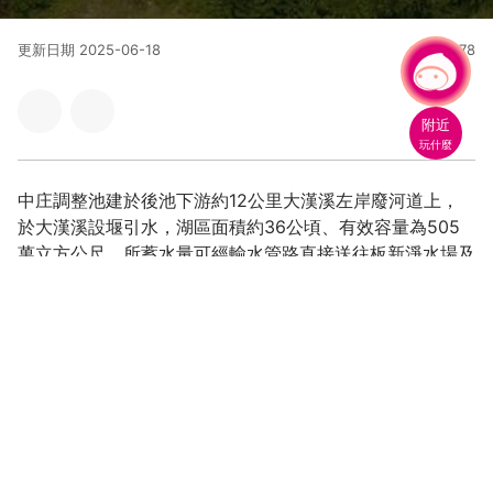
更新日期
2025-06-18
36878
人氣
有事問小桃，一起遊桃園
水岸陂塘
休閒健走
附近
玩什麼
中庄調整池建於後池下游約12公里大漢溪左岸廢河道上，
於大漢溪設堰引水，湖區面積約36公頃、有效容量為505
萬立方公尺，所蓄水量可經輸水管路直接送往板新淨水場及
大湳淨水場
綠波蕩漾，天氣晴朗時，湖面映著藍天及白雲。
中庄調整池以大漢溪廢河道土地進行活化利用，營造寬廣水
域廣達41公頃，106年12月竣工是國內第一座以水資源供應