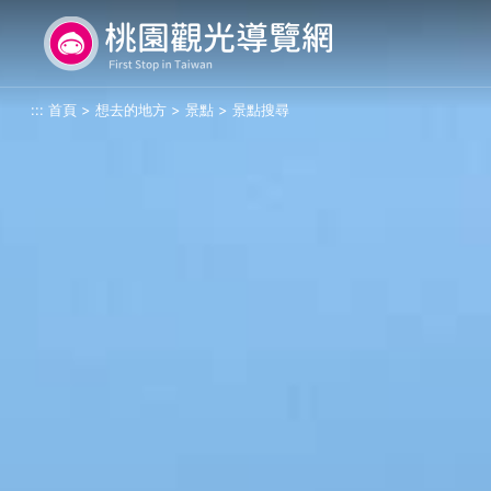
跳
桃園觀光導覽網
到
主
要
:::
首頁
>
想去的地方
>
景點
>
景點搜尋
內
容
區
塊