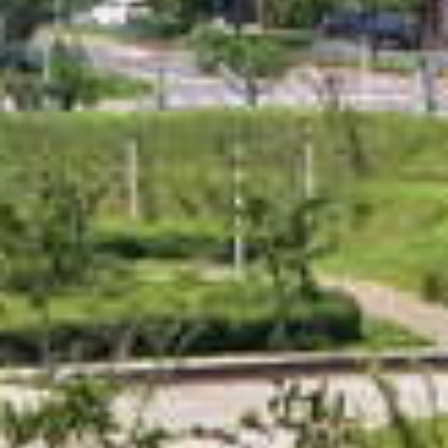
#避免出入人潮擁擠
#桃園
#桃園打卡
#拍照
#愛ㄑ桃
#樂遊桃園
#旅行
#写真
#iseetaiwan
#igerstaiwan
#viewtaiwan
#amazingtaiwan
#instagood
#photography
#travel
#beautiful
#followme
#水
之丘主題公園