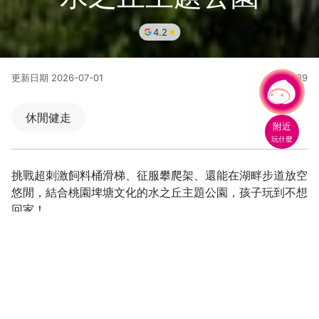
4.2
更新日期
2026-07-01
7039
人氣
有事問小桃，一起遊桃園
休閒健走
附近
玩什麼
挑戰超刺激飼料桶滑梯、征服攀爬架、還能在湖畔步道放空
悠閒，結合桃園埤塘文化的水之丘主題公園，孩子玩到不想
回家！
誰能征服最高的滑道？站上三層樓高滑梯，炫耀你的勇
氣 、
小山丘、攀爬架、池底迷宮，孩子們開啟冒險模式吧、