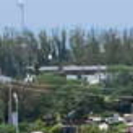
✨新田園城市✨
這裡不只有新鮮刺激的多道溜滑梯～
整個公園設計結合資源永續利用、低碳建設，不管是親水空間、景
觀平台還是生態步道，都很適合男女老幼散步走走😌😌
📍桃園市觀音區成功路和大觀路一段的交叉口
🎫
#免門票景點
⚠️三種不同高度的溜滑梯，分別適合高、中高、低年級和幼兒園小
朋友，年齡太小的不適合玩高溜滑梯喔！
感謝 @t15203 與我們分享超級可愛的照片💓💓
Tag我們，讓更多人看見美的桃園☺️☺️
@taoyuantravel
#taoyuantravel
🪧防疫時期，人人有責！
#出門戴口罩
#肥皂勤洗手
#保持社交距離
#避免用手觸摸眼口鼻