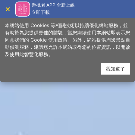
跳
桃園觀光導覽網
遊桃園 APP 全新上線
到
立即下載
導覽
關閉
主
首頁
>
想去的地方
>
景點
>
景點搜尋
要
本網站使用 Cookies 等相關技術以持續優化網站服務，並
內
有助於為您提供更佳的體驗，當您繼續使用本網站即表示您
容
同意我們的 Cookie 使用政策。另外，網站提供周邊景點自
區
動偵測服務，建議您允許本網站取得您的位置資訊，以開啟
下一
塊
及使用此智慧化服務。
我知道了
網友推推
關閉
🛴觀音｜水之丘主題公園