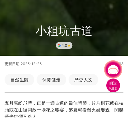
小粗坑古道
4.0
更新日期
2025-12-26
71893
人氣
有事問小桃，一起遊桃園
自然生態
休閒健走
歷史人文
附近
玩什麼
五月雪紛飛時，正是一遊古道的最佳時節，片片桐花或在枝
頭或在山徑開啟一場花之饗宴，盛夏就看螢火蟲娶親，閃爍
螢光絢爛又迷人。