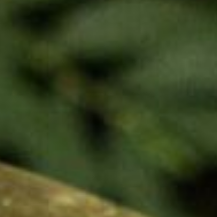
來去
#小粗坑步道
走走吧！
桐花沒了 但可愛的螢火蟲來了😍
#桃園景點
#網美景點
#桃園打
卡
#拍照
#愛ㄑ桃
#travelyam
#bpintaiwan
#iseetaiwan
#igerstaiwan
#poptour
#vscotaiwan
#viewtaiwan
#amazingtaiwan
#instagood
#love
#photography
#travel
#
대만여행
#여행인스타
#공원
#야경스타그램
#멋지다
#올레길
#멋진풍경
#カメラ
#撮影
#小粗坑古道
感謝 @bing__ben 分享美照
TAG我們，讓更多人看見桃園的美
歡迎
@taoyuantravel
或
#taoyuantravel