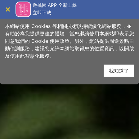
跳
桃園觀光導覽網
遊桃園 APP 全新上線
到
立即下載
導覽
關閉
主
首頁
>
想去的地方
>
景點
>
景點搜尋
要
本網站使用 Cookies 等相關技術以持續優化網站服務，並
內
有助於為您提供更佳的體驗，當您繼續使用本網站即表示您
容
同意我們的 Cookie 使用政策。另外，網站提供周邊景點自
區
動偵測服務，建議您允許本網站取得您的位置資訊，以開啟
下一
塊
及使用此智慧化服務。
我知道了
網友推推
關閉
-