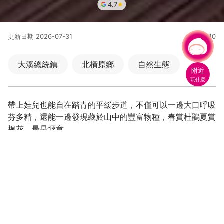
4.7
更新日期
2026-07-31
218410
人氣
有事問小桃，一起遊桃園
|
大溪總統鎮
北橫原鄉
自然生態
附近
玩什麼
休閒健走
歷史人文
帶上娃兒也能自在踏青的平緩步道，不僅可以一邊大口呼吸
芬多精，還能一邊發現藏於山中的豐富物種，春賞杜鵑夏賞
桐花，最是愜意。
大口森呼吸，炙夏的清涼綠境
訪蝶觀螢，轉角遇見台灣特有種
■
📢【百吉林蔭步道封閉公告｜請勿冒險進入】