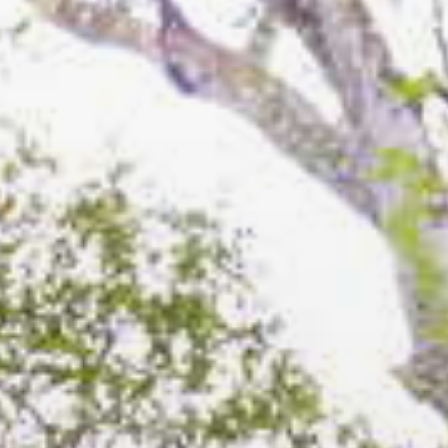
うえん
#เถาหยวน