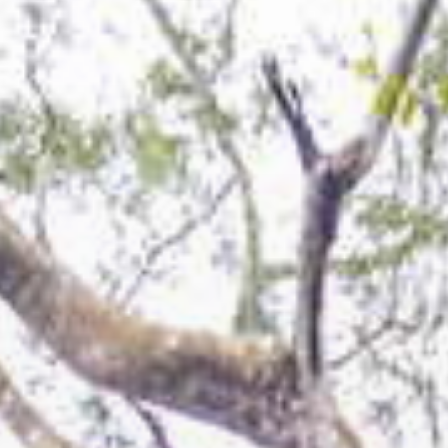
春暖花開最適合到林間森呼吸😇
北橫公路旁的
#百吉林蔭步道
是許多山友早晨運動的首選，除了親
民的綠林步道，附近還藏著在地好味道，以下周邊兩間小店，非常
推薦唷👍
#湳仔溝客家麵
每次經過總是客滿狀態，雖然表定營業時間到下午，但是賣完就會
提前休攤，爬完山正好可以去吃一碗😋
📍桃園市大溪區承恩路332號巷8號
#阿榮蔬菜甘蔗汁
地點相當隱密，一旁還真有甘蔗園，鮮榨的甘蔗汁喝起來跟外面好
不一樣！超推💯 回程一定要買一瓶帶回家分享給親友😊
📍桃園市大溪區承恩路583巷56-1號
▰只要hashtag
#桃園旅遊
#樂遊桃園
#taoyuantravel
就有機會
在樂遊桃園FB、IG、微博及桃園觀光導覽網曝光！
#桃園健行
#探索北橫
#百吉休閒農業體驗區
#桃園景點
#臺7線
#taoyuancity
#taiwantrip
#fyp
#picoftheday
#타오위안
#と