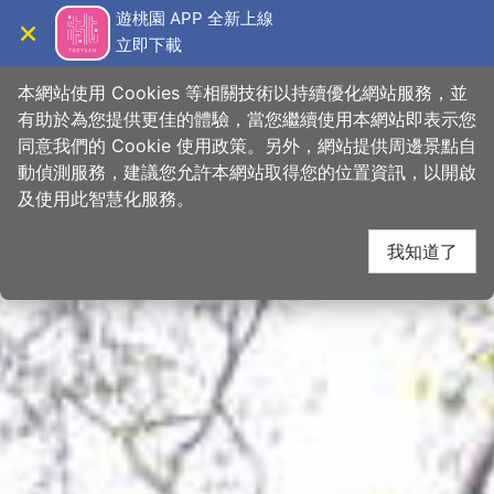
跳
桃園觀光導覽網
遊桃園 APP 全新上線
到
立即下載
導覽
關閉
主
首頁
>
想去的地方
>
景點
>
景點搜尋
要
本網站使用 Cookies 等相關技術以持續優化網站服務，並
內
有助於為您提供更佳的體驗，當您繼續使用本網站即表示您
容
同意我們的 Cookie 使用政策。另外，網站提供周邊景點自
區
動偵測服務，建議您允許本網站取得您的位置資訊，以開啟
下一
塊
及使用此智慧化服務。
我知道了
網友推推
關閉
【
#今天去哪玩
探索百吉好味道😋 】