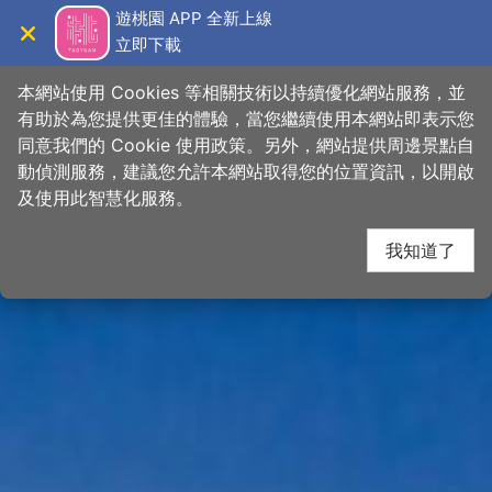
跳
桃園觀光導覽網
遊桃園 APP 全新上線
到
立即下載
導覽
關閉
主
首頁
>
想去的地方
>
景點
>
景點搜尋
要
本網站使用 Cookies 等相關技術以持續優化網站服務，並
內
有助於為您提供更佳的體驗，當您繼續使用本網站即表示您
容
同意我們的 Cookie 使用政策。另外，網站提供周邊景點自
區
動偵測服務，建議您允許本網站取得您的位置資訊，以開啟
塊
及使用此智慧化服務。
我知道了