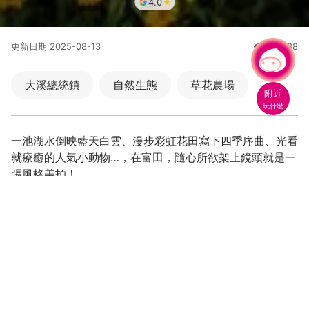
4.0
更新日期
2025-08-13
207388
人氣
有事問小桃，一起遊桃園
|
大溪總統鎮
自然生態
草花農場
附近
玩什麼
一池湖水倒映藍天白雲、漫步彩虹花田寫下四季序曲、光看
就療癒的人氣小動物…，在富田，隨心所欲架上鏡頭就是一
張風格美拍！
告白就來這~水岸水晶教堂、愛情歐風城堡
綺麗玩色~打卡極唯美四季花田
童年回憶殺，遊動物莊園找回久違的童心