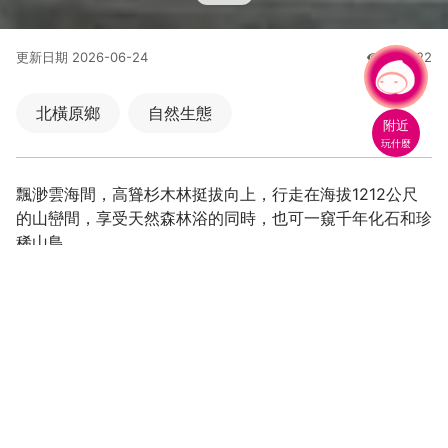
更新日期
2026-06-24
448622
人氣
有事問小桃，一起遊桃園
北橫原鄉
自然生態
附近
玩什麼
飄渺雲海間，高聳杉木林挺拔向上，行走在海拔1212公尺
的山巒間，享受天然森林浴的同時，也可一窺千年化石和珍
稀山鳥。
站在高崗上眺望雲海繚繞的美麗
聽蟲鳴鳥叫、賞四季花木，走進生態這本書
在萬年如一瞬的化石地景前，唯有讚嘆
步道旁的台車、索道，回顧台灣林業發展史