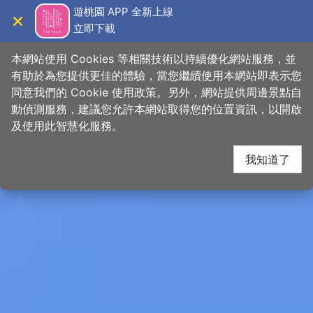
跳
桃園觀光導覽網
遊桃園 APP 全新上線
到
立即下載
導覽
關閉
主
首頁
>
想去的地方
>
景點
>
景點搜尋
要
本網站使用 Cookies 等相關技術以持續優化網站服務，並
內
有助於為您提供更佳的體驗，當您繼續使用本網站即表示您
容
同意我們的 Cookie 使用政策。另外，網站提供周邊景點自
區
動偵測服務，建議您允許本網站取得您的位置資訊，以開啟
下一
塊
及使用此智慧化服務。
我知道了
網友推推
關閉
【 🌲世界森林日，來東眼山走一趟吧！】