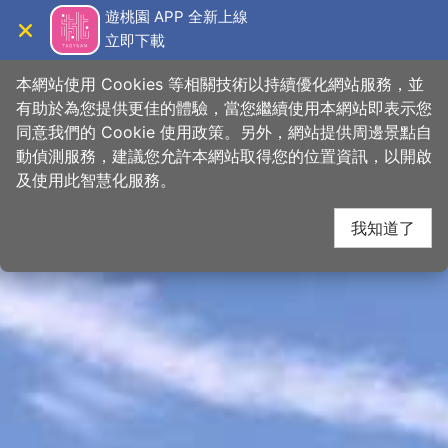
跳
桃園觀光導覽網
遊桃園 APP 全新上線
到
立即下載
導覽
關閉
主
首頁
>
想去的地方
>
景點
>
景點搜尋
要
本網站使用 Cookies 等相關技術以持續優化網站服務，並
內
有助於為您提供更佳的體驗，當您繼續使用本網站即表示您
容
同意我們的 Cookie 使用政策。另外，網站提供周邊景點自
區
動偵測服務，建議您允許本網站取得您的位置資訊，以開啟
塊
及使用此智慧化服務。
我知道了