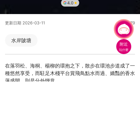
4.0
更新日期
2026-03-11
80879
人氣
有事問小桃，一起遊桃園
水岸陂塘
附近
玩什麼
在落羽松、海桐、楊柳的環抱之下，散步在環池步道成了一
種悠然享受，而駐足木棧平台賞飛鳥點水而過、嬌豔的香水
蓮盛開，則是分外愜意。
1-4號生態埤塘設置有350公尺的環池步道、生態水池、原
木平台、景觀涼亭、木棧道等等親水設施,除了讓埤塘保有
原本功能，也增加遊客親近大自然的空間。
1-4號生態埤塘分為兩部份，較大的為魚池，裡面有土鯽、
吳郭魚、台灣梅氏鯿、青魚、鯉魚、明潭吻蝦虎⋯等許多意