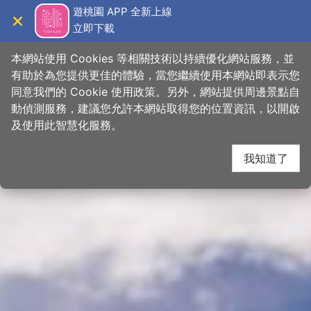
跳
桃園觀光導覽網
遊桃園 APP 全新上線
到
立即下載
導覽
關閉
主
首頁
>
想去的地方
>
景點
>
景點搜尋
要
本網站使用 Cookies 等相關技術以持續優化網站服務，並
內
有助於為您提供更佳的體驗，當您繼續使用本網站即表示您
容
同意我們的 Cookie 使用政策。另外，網站提供周邊景點自
區
動偵測服務，建議您允許本網站取得您的位置資訊，以開啟
下一
塊
及使用此智慧化服務。
我知道了
網友推推
關閉
【
#週末桃去哪
羊稠步道甲蟲季🪲】