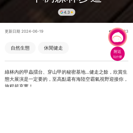
4.3
更新日期
2024-06-19
329823
人氣
有事問小桃，一起遊桃園
自然生態
休閒健走
附近
玩什麼
綠林內的甲蟲擂台、穿山甲的秘密基地…健走之餘，欣賞生
態大展演是一定要的，至高點還有海陸空霸氣視野迎接你，
旅程超充實！
入選全台百大必訪步道~海陸空遼闊視野
森林力士擂台賽~甲蟲生態面面觀
生態大驚奇~藍鵲、穿山甲國寶系特有種亮相