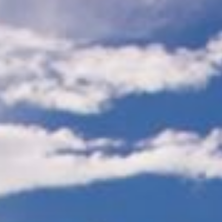
📢📢爸爸媽媽要注意了～～
#甲蟲季
𝟲/𝟭𝟱-𝟳/𝟳火熱展開啦🔥
簡單的體驗就能大大認識在地生態
結合環境保育與智慧科技
推出重頭戲
#VR虛擬生態導覽✨
你一定要來試試看～
𝟲/𝟮𝟮當週週末也都有滿滿的活動🦗
扇子著色活動、兒童話劇、甲蟲彈簧公仔製作等
歡迎大家一起來
#蘆竹
#羊稠森林步道
綠意的步道就是我們的自然教室
讓甲蟲成為導師🪲帶大家了解各種生態知識吧！
📣 現場活動皆為 ＼
#免費報名
/ ‼️
邀請大小朋友一起在羊稠步道集合吧😍！
更多詳情可至
#羊稠俱樂部
FB粉專查詢
🔹只要
#桃園旅遊
#樂遊桃園
#taoyuantravel
就有機會在樂遊桃
園FB、IG、微博、桃園觀光導覽網曝光。