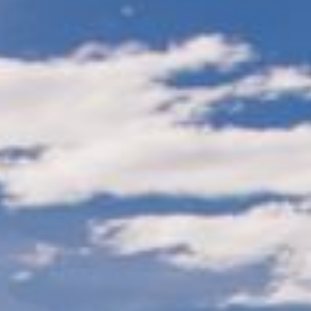
#蘆竹甲蟲季
#蘆竹
#羊稠森林
#步道
#自然景觀
#甲蟲
#桃園
景點
#生態
#unicorn
#taoyuantravel
#taoyuancity
#planyourtrip
#twwheretogo
#taiwantrip
#fyp
#picoftheday