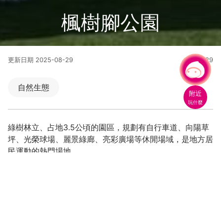
楓樹腳公園
更新日期
2025-08-29
57129
人氣
有事問小桃，一起遊桃園
|
自然生態
附近
玩什麼
綠樹林立、占地3.5公頃的園區，規劃有自行車道、向陽草
坪、光榮球場、麗景綠廊、亮彩廣場等休閒場域，是地方居
民運動的熱門場地。
全國第一處以長頸鹿為主題大型遊戲塔之特色公園。設計特
色以當地居民口中「城市動物園」為發想，在大草原及現有
樹群中，隱然看見長頸鹿在城市駐足觀望，同時輔以最高