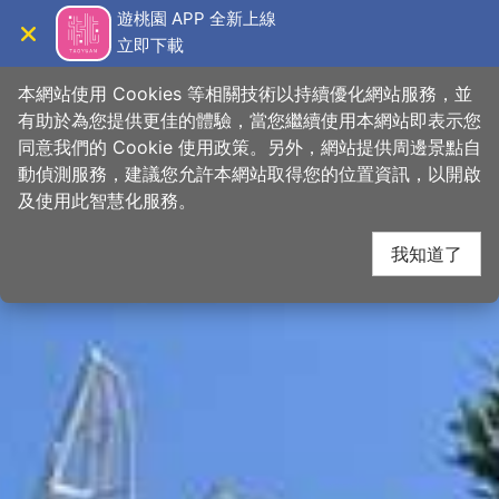
跳
桃園觀光導覽網
遊桃園 APP 全新上線
到
立即下載
導覽
關閉
主
首頁
>
想去的地方
>
景點
>
景點搜尋
要
本網站使用 Cookies 等相關技術以持續優化網站服務，並
內
有助於為您提供更佳的體驗，當您繼續使用本網站即表示您
容
同意我們的 Cookie 使用政策。另外，網站提供周邊景點自
區
動偵測服務，建議您允許本網站取得您的位置資訊，以開啟
塊
及使用此智慧化服務。
我知道了