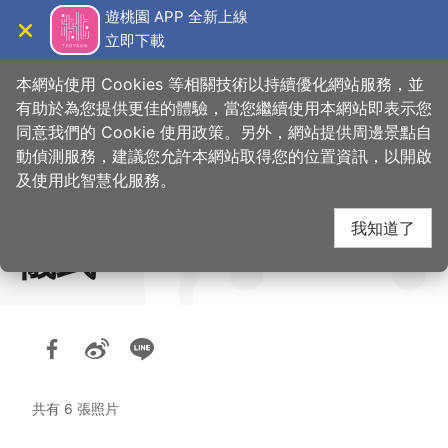
跳
遊桃園 APP 全新上線
到
立即下載
導覽
關閉
主
桃園觀光導覽網
首頁
>
想去的地方
>
環教旅遊
>
環教相簿集
要
本網站使用 Cookies 等相關技術以持續優化網站服務，並
內
有助於為您提供更佳的體驗，當您繼續使用本網站即表示您
容
同意我們的 Cookie 使用政策。另外，網站提供周邊景點自
0326-虎頭山環境教育
區
動偵測服務，建議您允許本網站取得您的位置資訊，以開啟
塊
及使用此智慧化服務。
園區智慧導覽APP啟用
我知道了
儀式
共有 6 張照片