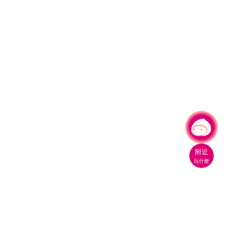
有事問小桃，一起遊桃園
|
附近
玩什麼