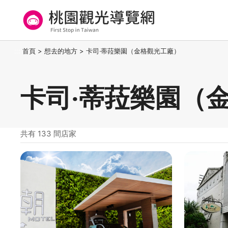
跳
到
主
要
桃園觀光導覽網
:::
首頁
>
想去的地方
>
卡司‧蒂菈樂園（金格觀光工廠）
內
容
區
卡司‧蒂菈樂園（
塊
共有 133 間店家