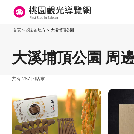
跳
到
主
要
桃園觀光導覽網
:::
首頁
>
想去的地方
>
大溪埔頂公園
內
容
區
大溪埔頂公園 周
塊
共有 287 間店家