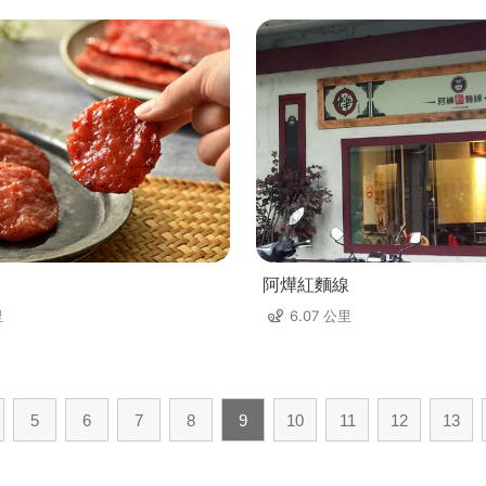
阿燁紅麵線
里
6.07 公里
5
6
7
8
9
10
11
12
13