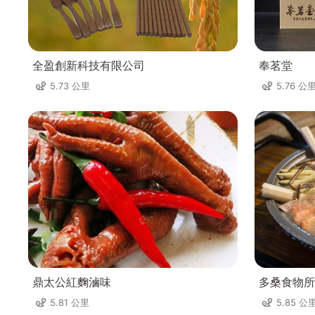
全盈創新科技有限公司
奉茗堂
5.73 公里
5.76 公
鼎太公紅麴滷味
多桑食物所
5.81 公里
5.85 公