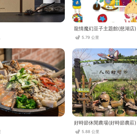
龍情魔幻豆子主題館(慈湖店)
里
5.79 公里
好時節休閒農場(好時節農莊)
里
5.88 公里