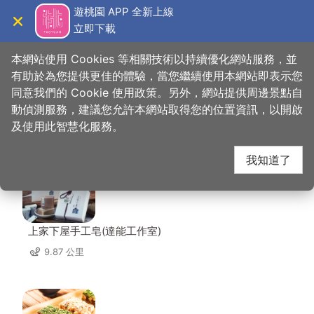
跳
遊桃園 APP 全新上線
到
立即下載
導覽
關閉
主
桃園觀光導覽網
首頁
>
想去的地方
>
福仁宮
要
本網站使用 Cookies 等相關技術以持續優化網站服務，並
內
有助於為您提供更佳的體驗，當您繼續使用本網站即表示您
容
同意我們的 Cookie 使用政策。另外，網站提供周邊景點自
福仁宮 周邊店家
區
動偵測服務，建議您允許本網站取得您的位置資訊，以開啟
塊
及使用此智慧化服務。
共有 222 間店家
我知道了
上家下屋手工皂(達能工作室)
9.87 公里