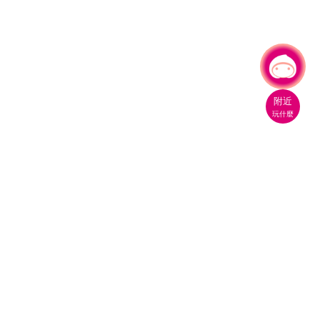
有事問小桃，一起遊桃園
|
附近
玩什麼
桃園市政府觀光旅遊局
330206 桃園市桃園區縣府路1號
電話：(03)332-2101#6209