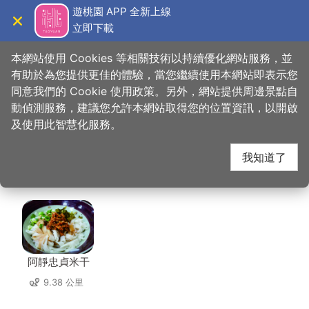
跳
遊桃園 APP 全新上線
到
立即下載
導覽
關閉
主
桃園觀光導覽網
首頁
>
想去的地方
>
桃園光影文化館(光影二館)
要
本網站使用 Cookies 等相關技術以持續優化網站服務，並
內
有助於為您提供更佳的體驗，當您繼續使用本網站即表示您
容
同意我們的 Cookie 使用政策。另外，網站提供周邊景點自
桃園光影文化館(光影二
區
動偵測服務，建議您允許本網站取得您的位置資訊，以開啟
塊
及使用此智慧化服務。
館) 周邊店家
我知道了
共有 241 間店家
阿靜忠貞米干
9.38 公里