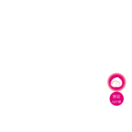
有事問小桃，一起遊桃園
附近
玩什麼