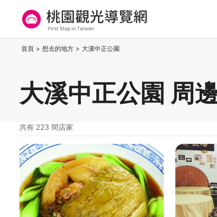
跳
到
主
要
桃園觀光導覽網
:::
首頁
>
想去的地方
>
大溪中正公園
內
容
區
大溪中正公園 周
塊
共有 223 間店家