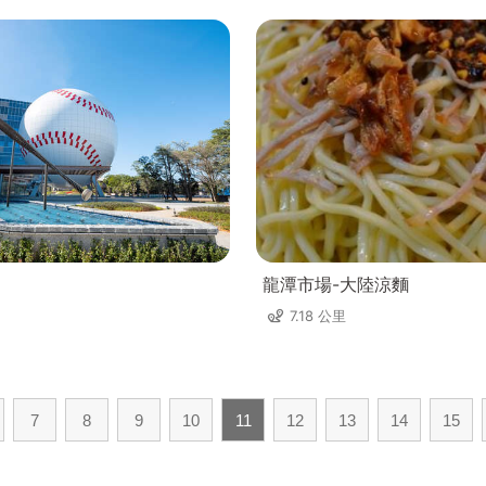
龍潭市場-大陸涼麵
7.18 公里
7
8
9
10
11
12
13
14
15