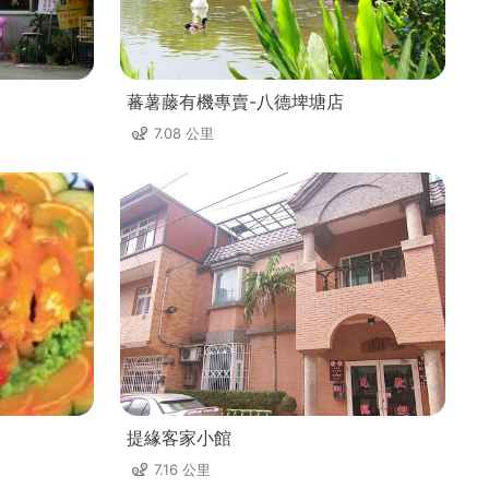
蕃薯藤有機專賣-八德埤塘店
7.08 公里
提緣客家小館
7.16 公里