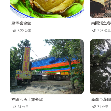
皇帝嶺會館
南園活魚餐
7.05 公里
7.07 公里
福隆活魚土雞餐廳
新龍泉花園
7.1 公里
7.1 公里