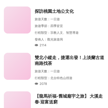
人氣
探訪桃園土地公文化
旅遊天數
：
一
日遊
旅遊季節
：
四季皆宜
行程類型
：
宗教人文、智慧導遊
發佈人
：
觀光旅遊局
2114
人氣
雙北小縱走，捷運出發！上淡蘭古道
南路找茶
旅遊天數
：
一
日遊
行程類型
：
北台特色山徑遊
2078
人氣
【龍馬祈福-舊城廟宇之旅】 大溪走
春‧迎富送窮