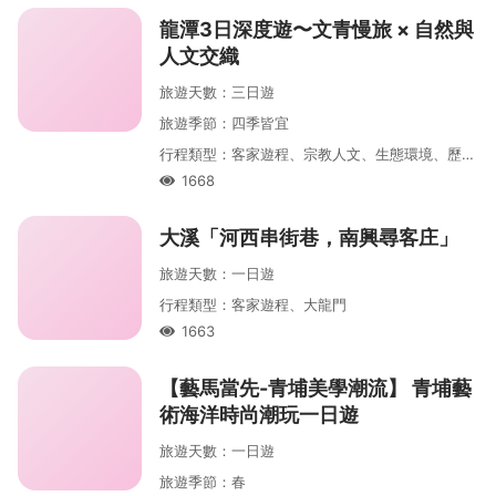
龍潭3日深度遊〜文青慢旅 × 自然與
人文交織
旅遊天數
：
三
日遊
旅遊季節
：
四季皆宜
行程類型
：
客家遊程、宗教人文、生態環境、歷史巡禮、觀光大使帶你遊、大龍門
1668
人氣
大溪「河西串街巷，南興尋客庄」
旅遊天數
：
一
日遊
行程類型
：
客家遊程、大龍門
1663
人氣
【藝馬當先-青埔美學潮流】 青埔藝
術海洋時尚潮玩一日遊
旅遊天數
：
一
日遊
旅遊季節
：
春