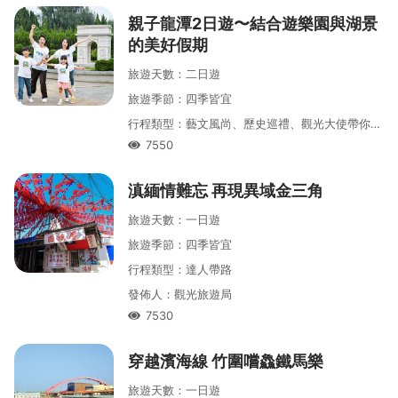
親子龍潭2日遊〜結合遊樂園與湖景
的美好假期
旅遊天數
：
二
日遊
旅遊季節
：
四季皆宜
行程類型
：
藝文風尚、歷史巡禮、觀光大使帶你遊、大龍門
7550
人氣
滇緬情難忘 再現異域金三角
旅遊天數
：
一
日遊
旅遊季節
：
四季皆宜
行程類型
：
達人帶路
發佈人
：
觀光旅遊局
7530
人氣
穿越濱海線 竹圍嚐鱻鐵馬樂
旅遊天數
：
一
日遊