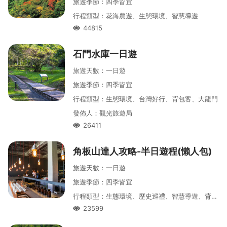
旅遊季節
：
四季皆宜
行程類型
：
花海農遊、生態環境、智慧導遊
44815
人氣
石門水庫一日遊
旅遊天數
：
一
日遊
旅遊季節
：
四季皆宜
行程類型
：
生態環境、台灣好行、背包客、大龍門
發佈人
：
觀光旅遊局
26411
人氣
角板山達人攻略-半日遊程(懶人包)
旅遊天數
：
一
日遊
旅遊季節
：
四季皆宜
行程類型
：
生態環境、歷史巡禮、智慧導遊、背包客
23599
人氣