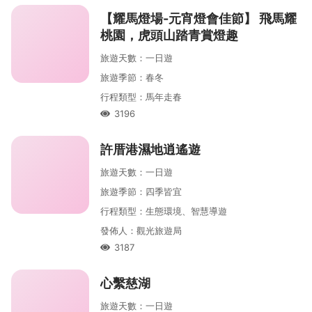
【耀馬燈場-元宵燈會佳節】 飛馬耀
桃園，虎頭山踏青賞燈趣
旅遊天數
：
一
日遊
旅遊季節
：
春
冬
行程類型
：
馬年走春
3196
人氣
許厝港濕地逍遙遊
旅遊天數
：
一
日遊
旅遊季節
：
四季皆宜
行程類型
：
生態環境、智慧導遊
發佈人
：
觀光旅遊局
3187
人氣
心繫慈湖
旅遊天數
：
一
日遊