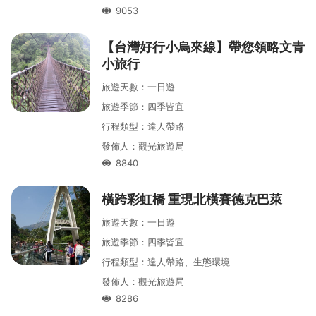
9053
人氣
【台灣好行小烏來線】帶您領略文青
小旅行
旅遊天數
：
一
日遊
旅遊季節
：
四季皆宜
行程類型
：
達人帶路
發佈人
：
觀光旅遊局
8840
人氣
橫跨彩虹橋 重現北橫賽德克巴萊
旅遊天數
：
一
日遊
旅遊季節
：
四季皆宜
行程類型
：
達人帶路、生態環境
發佈人
：
觀光旅遊局
8286
人氣