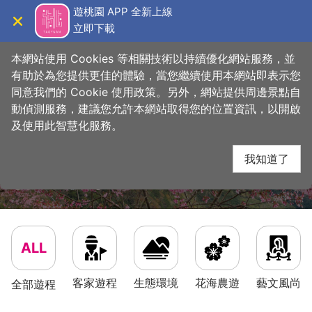
跳
桃園觀光導覽網
遊桃園 APP 全新上線
到
立即下載
導覽
關閉
主
首頁
>
想做的事
>
多元行程
要
本網站使用 Cookies 等相關技術以持續優化網站服務，並
內
有助於為您提供更佳的體驗，當您繼續使用本網站即表示您
容
同意我們的 Cookie 使用政策。另外，網站提供周邊景點自
區
動偵測服務，建議您允許本網站取得您的位置資訊，以開啟
塊
及使用此智慧化服務。
我知道了
行程快搜
ALL
客家遊程
生態環境
花海農遊
藝文風尚
全部遊程