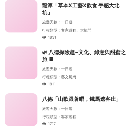
龍潭「草本X工藝X飲食 手感大北
坑」
旅遊天數
：
一
日遊
行程類型
：
客家遊程、大龍門
1831
人氣
🌿 八德探險趣~文化、綠意與甜蜜之
旅 🍫
旅遊天數
：
一
日遊
行程類型
：
藝文風尚
1811
人氣
八德「山歌跟著唱，鐵馬遶客庄」
旅遊天數
：
一
日遊
行程類型
：
客家遊程
1717
人氣