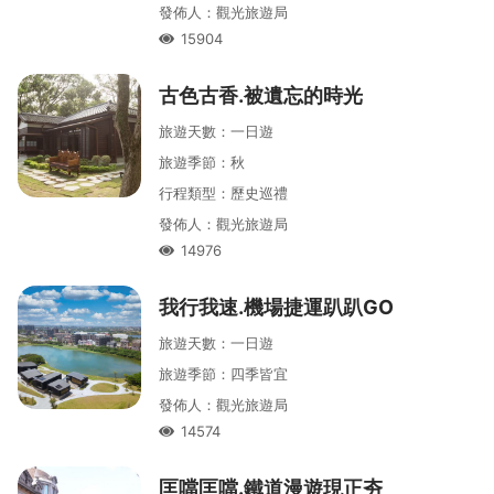
發佈人
：
觀光旅遊局
15904
人氣
古色古香․被遺忘的時光
旅遊天數
：
一
日遊
旅遊季節
：
秋
行程類型
：
歷史巡禮
發佈人
：
觀光旅遊局
14976
人氣
我行我速․機場捷運趴趴GO
旅遊天數
：
一
日遊
旅遊季節
：
四季皆宜
發佈人
：
觀光旅遊局
14574
人氣
匡噹匡噹․鐵道漫遊現正夯