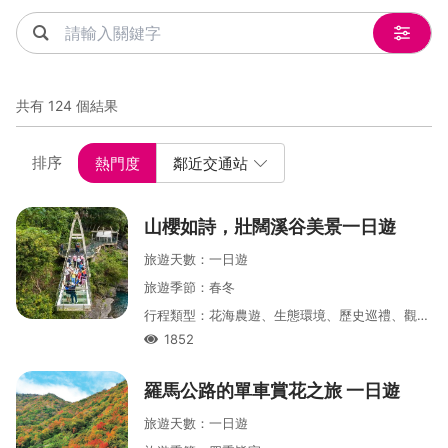
關鍵字
共有 124 個結果
熱門度
鄰近交通站
排序
山櫻如詩，壯闊溪谷美景一日遊
旅遊天數
：
一
日遊
旅遊季節
：
春
冬
行程類型
：
花海農遊、生態環境、歷史巡禮、觀光大使帶你遊
1852
人氣
羅馬公路的單車賞花之旅 一日遊
旅遊天數
：
一
日遊