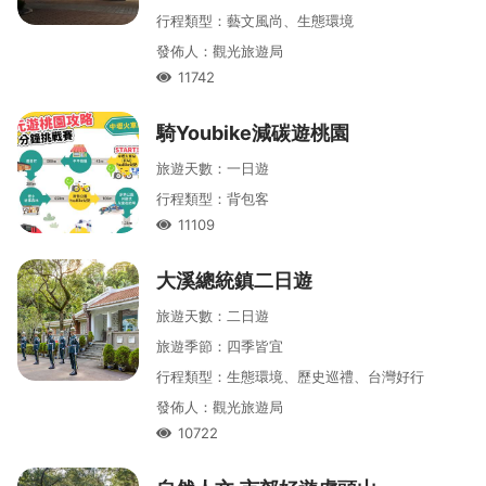
行程類型
：
藝文風尚、生態環境
發佈人
：
觀光旅遊局
11742
人氣
騎Youbike減碳遊桃園
旅遊天數
：
一
日遊
行程類型
：
背包客
11109
人氣
大溪總統鎮二日遊
旅遊天數
：
二
日遊
旅遊季節
：
四季皆宜
行程類型
：
生態環境、歷史巡禮、台灣好行
發佈人
：
觀光旅遊局
10722
人氣