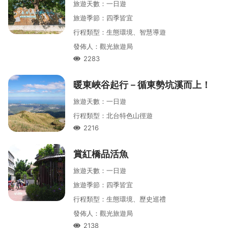
旅遊天數
：
一
日遊
旅遊季節
：
四季皆宜
行程類型
：
生態環境、智慧導遊
發佈人
：
觀光旅遊局
2283
人氣
暖東峽谷起行－循東勢坑溪而上！
旅遊天數
：
一
日遊
行程類型
：
北台特色山徑遊
2216
人氣
賞紅橋品活魚
旅遊天數
：
一
日遊
旅遊季節
：
四季皆宜
行程類型
：
生態環境、歷史巡禮
發佈人
：
觀光旅遊局
2138