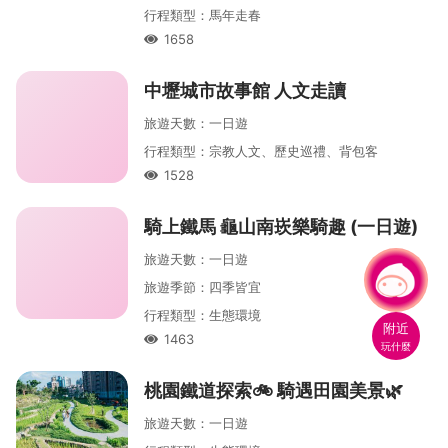
行程類型
：
馬年走春
1658
人氣
中壢城市故事館 人文走讀
旅遊天數
：
一
日遊
行程類型
：
宗教人文、歷史巡禮、背包客
機捷A15 大園站
機捷A19 桃園體育園區站
埔心火車站
1528
人氣
桃園國際機場
高鐵桃園站
機捷A12 第一航廈站
騎上鐵馬 龜山南崁樂騎趣 (一日遊)
機捷A17 領航站
中壢火車站
內壢火車站
桃園火車站
旅遊天數
：
一
日遊
有事問小桃，一起遊桃園
旅遊季節
：
四季皆宜
行程類型
：
生態環境
附近
1463
人氣
玩什麼
桃園鐵道探索🚲 騎遇田園美景🌿
旅遊天數
：
一
日遊