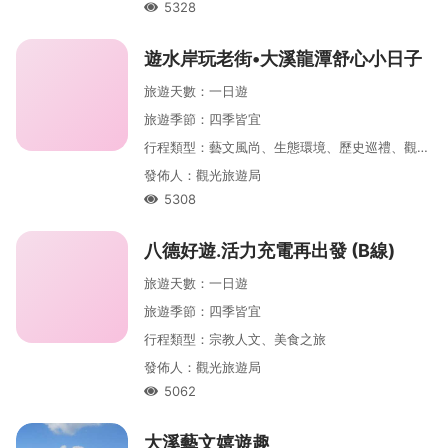
5328
人氣
遊水岸玩老街•大溪龍潭舒心小日子
旅遊天數
：
一
日遊
旅遊季節
：
四季皆宜
行程類型
：
藝文風尚、生態環境、歷史巡禮、觀光大使帶你遊、大龍門
發佈人
：
觀光旅遊局
5308
人氣
八德好遊․活力充電再出發 (B線)
旅遊天數
：
一
日遊
旅遊季節
：
四季皆宜
行程類型
：
宗教人文、美食之旅
發佈人
：
觀光旅遊局
5062
人氣
大溪藝文嬉遊趣