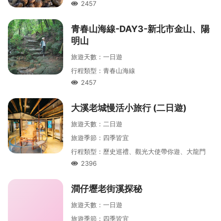
2457
人氣
青春山海線-DAY3-新北市金山、陽
明山
旅遊天數
：
一
日遊
行程類型
：
青春山海線
2457
人氣
大溪老城慢活小旅行 (二日遊)
旅遊天數
：
二
日遊
旅遊季節
：
四季皆宜
行程類型
：
歷史巡禮、觀光大使帶你遊、大龍門
2396
人氣
澗仔壢老街溪探秘
旅遊天數
：
一
日遊
旅遊季節
：
四季皆宜