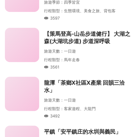
旅遊季節
：
四季皆宜
行程類型
：
生態環境、美食之旅、背包客
3597
人氣
【策馬登高-山岳步道健行】 大湖之
森(大湖坑步道) 步道深呼吸
旅遊天數
：
一
日遊
行程類型
：
馬年走春
3561
人氣
龍潭「茶鄉X社區X產業 回韻三洽
水」
旅遊天數
：
一
日遊
行程類型
：
客家遊程、大龍門
3492
人氣
平鎮「安平鎮庄的水圳與義民」