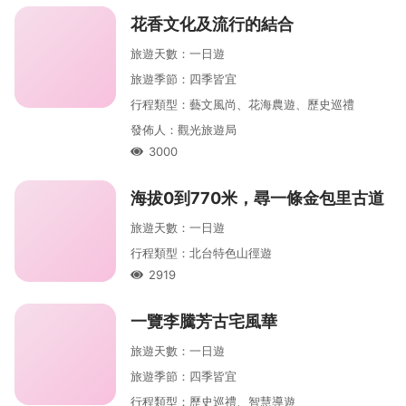
花香文化及流行的結合
旅遊天數
：
一
日遊
旅遊季節
：
四季皆宜
行程類型
：
藝文風尚、花海農遊、歷史巡禮
發佈人
：
觀光旅遊局
3000
人氣
海拔0到770米，尋一條金包里古道
旅遊天數
：
一
日遊
行程類型
：
北台特色山徑遊
2919
人氣
一覽李騰芳古宅風華
旅遊天數
：
一
日遊
旅遊季節
：
四季皆宜
行程類型
：
歷史巡禮、智慧導遊