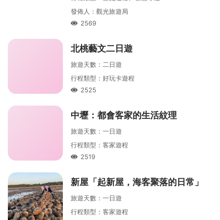
發佈人
：
觀光旅遊局
2569
人氣
北桃藝文二日遊
旅遊天數
：
二
日遊
行程類型
：
好玩卡遊程
2525
人氣
中壢：都會客家的生活紋理
旅遊天數
：
一
日遊
行程類型
：
客家遊程
2519
人氣
新屋「起新屋，海客聚落的日常」
旅遊天數
：
一
日遊
行程類型
：
客家遊程