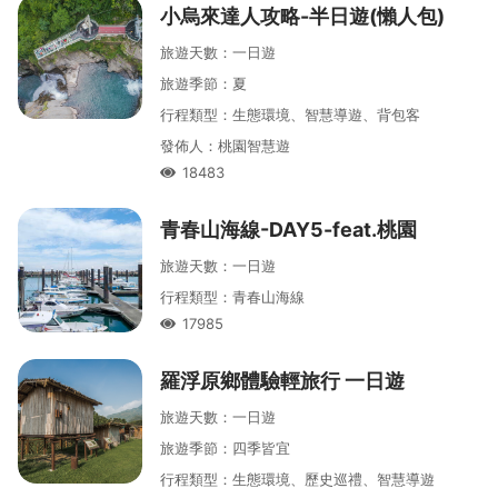
小烏來達人攻略-半日遊(懶人包)
旅遊天數
：
一
日遊
旅遊季節
：
夏
行程類型
：
生態環境、智慧導遊、背包客
發佈人
：
桃園智慧遊
18483
人氣
青春山海線-DAY5-feat.桃園
旅遊天數
：
一
日遊
行程類型
：
青春山海線
17985
人氣
羅浮原鄉體驗輕旅行 一日遊
旅遊天數
：
一
日遊
旅遊季節
：
四季皆宜
行程類型
：
生態環境、歷史巡禮、智慧導遊