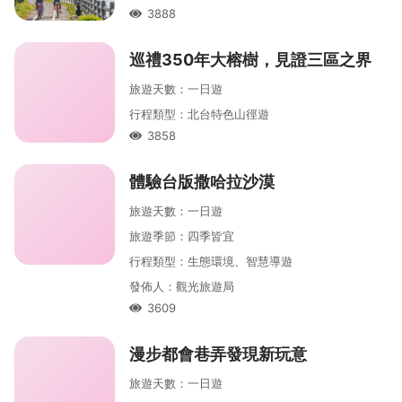
3888
人氣
巡禮350年大榕樹，見證三區之界
旅遊天數
：
一
日遊
行程類型
：
北台特色山徑遊
3858
人氣
體驗台版撒哈拉沙漠
旅遊天數
：
一
日遊
旅遊季節
：
四季皆宜
行程類型
：
生態環境、智慧導遊
發佈人
：
觀光旅遊局
3609
人氣
漫步都會巷弄發現新玩意
旅遊天數
：
一
日遊