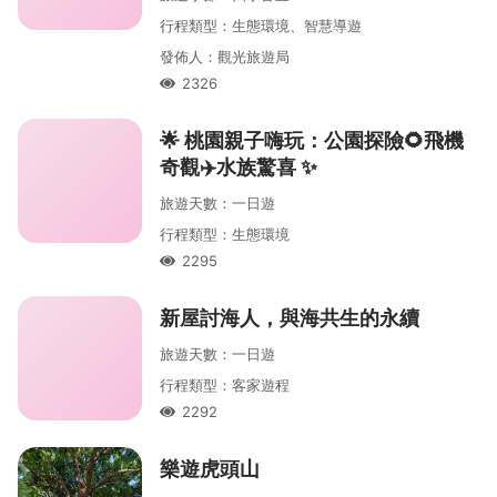
行程類型
：
生態環境、智慧導遊
發佈人
：
觀光旅遊局
2326
人氣
🌟 桃園親子嗨玩：公園探險🌻飛機
奇觀✈️水族驚喜 ✨
旅遊天數
：
一
日遊
行程類型
：
生態環境
2295
人氣
新屋討海人，與海共生的永續
旅遊天數
：
一
日遊
行程類型
：
客家遊程
2292
人氣
樂遊虎頭山