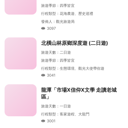
旅遊季節
：
四季皆宜
行程類型
：
花海農遊、歷史巡禮
發佈人
：
觀光旅遊局
3097
人氣
北橫山林原鄉深度遊 (二日遊)
旅遊天數
：
二
日遊
旅遊季節
：
四季皆宜
行程類型
：
生態環境、觀光大使帶你遊
3041
人氣
龍潭「市場X信仰X文學 走讀老城
區」
旅遊天數
：
一
日遊
行程類型
：
客家遊程、大龍門
3001
人氣