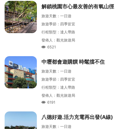
解鎖桃園市心最友善的有氧山徑
旅遊天數
：
一
日遊
旅遊季節
：
四季皆宜
行程類型
：
達人帶路
發佈人
：
觀光旅遊局
6521
人氣
中壢都會遊購饌 時髦擋不住
旅遊天數
：
一
日遊
旅遊季節
：
四季皆宜
行程類型
：
達人帶路
發佈人
：
觀光旅遊局
6191
人氣
八德好遊․活力充電再出發(A線)
旅遊天數
：
一
日遊