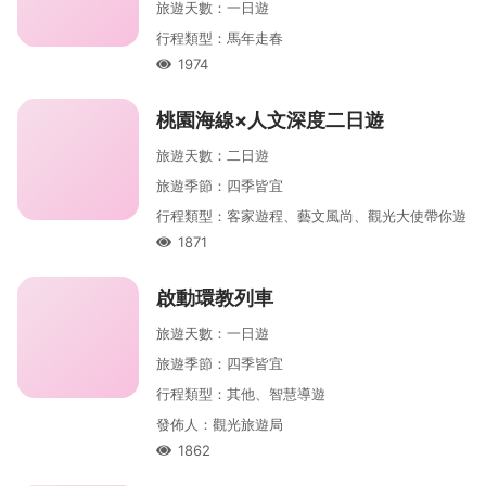
旅遊天數
：
一
日遊
行程類型
：
馬年走春
1974
人氣
桃園海線×人文深度二日遊
旅遊天數
：
二
日遊
旅遊季節
：
四季皆宜
行程類型
：
客家遊程、藝文風尚、觀光大使帶你遊
1871
人氣
啟動環教列車
旅遊天數
：
一
日遊
旅遊季節
：
四季皆宜
行程類型
：
其他、智慧導遊
發佈人
：
觀光旅遊局
1862
人氣