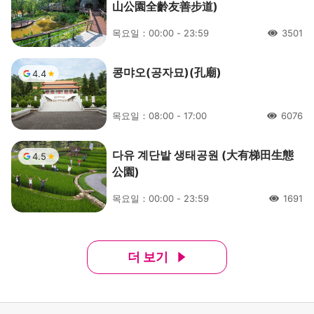
山公園全齡友善步道)
목요일：00:00 - 23:59
3501
人氣
콩먀오(공자묘)(孔廟)
4.4
목요일：08:00 - 17:00
6076
人氣
다유 계단밭 생태공원 (大有梯田生態
4.5
公園)
목요일：00:00 - 23:59
1691
人氣
더 보기