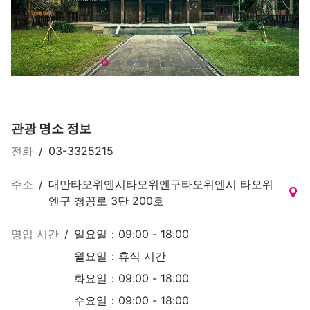
타오위안 충렬사 및 신사문화구역 (桃園忠烈祠暨神社文化園
타
관광 명소 정보
전화
/
03-3325215
주소
/
대만타오위엔시타오위엔구타오위엔시 타오위
엔구 청꽁로 3단 200호
영업 시간
/
일요일：09:00 - 18:00
월요일：휴식 시간
화요일：09:00 - 18:00
수요일：09:00 - 18:00