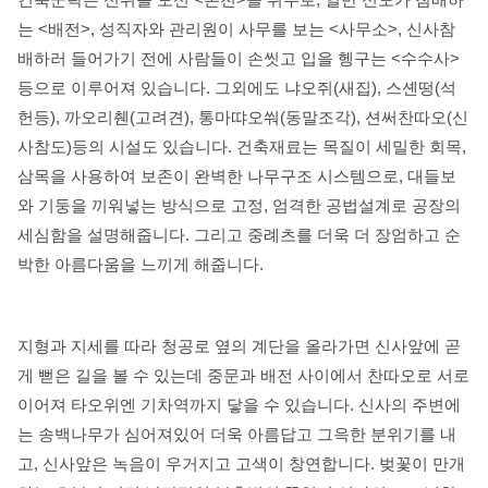
는 <배전>, 성직자와 관리원이 사무를 보는 <사무소>, 신사참
배하러 들어가기 전에 사람들이 손씻고 입을 헹구는 <수수사>
등으로 이루어져 있습니다. 그외에도 냐오쥐(새집), 스셴떵(석
헌등), 까오리췐(고려견), 통마땨오쒀(동말조각), 션써찬따오(신
사참도)등의 시설도 있습니다. 건축재료는 목질이 세밀한 회목,
삼목을 사용하여 보존이 완벽한 나무구조 시스템으로, 대들보
와 기둥을 끼워넣는 방식으로 고정, 엄격한 공법설계로 공장의
세심함을 설명해줍니다. 그리고 중례츠를 더욱 더 장엄하고 순
박한 아름다움을 느끼게 해줍니다.
지형과 지세를 따라 청공로 옆의 계단을 올라가면 신사앞에 곧
게 뻗은 길을 볼 수 있는데 중문과 배전 사이에서 찬따오로 서로
이어져 타오위엔 기차역까지 닿을 수 있습니다. 신사의 주변에
는 송백나무가 심어져있어 더욱 아름답고 그윽한 분위기를 내
고, 신사앞은 녹음이 우거지고 고색이 창연합니다. 벚꽃이 만개