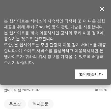
앵
커
導覽
닫기
로
타오위안의 아름다움
홈
>
가볼 곳
>
인기 관광 명소
이
본 웹사이트는 서비스의 지속적인 최적화 및 더 나은 경험
동
제공을 위해 쿠키(Cookie) 등의 관련 기술을 사용합니다.
타오위안 충렬사 및 신
본 웹사이트를 계속 이용하시면 당사의 쿠키 이용 정책에
동의하는 것으로 간주됩니다.
또한, 본 웹사이트는 주변 관광지 자동 감지 서비스를 제공
사문화구역 (桃園忠烈
합니다. 이 스마트 서비스를 활성화하고 이용하시려면 본
웹사이트가 귀하의 위치 정보를 가져올 수 있도록 허용해
祠暨神社文化園區)
주시기 바랍니다.
확인했습니다
4.5
업데이트 됨
2025-11-07
6276
人氣
후토산
역사인문