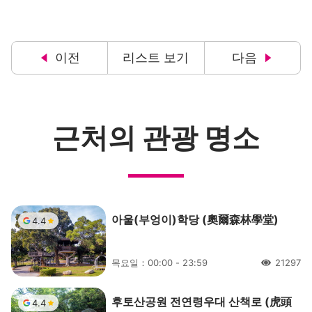
이전
리스트 보기
다음
근처의 관광 명소
아울(부엉이)학당 (奧爾森林學堂)
4.4
목요일：00:00 - 23:59
21297
人氣
후토산공원 전연령우대 산책로 (虎頭
4.4