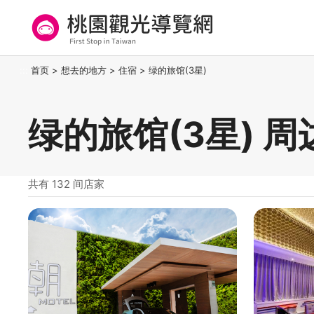
跳
到
主
要
桃园观光导览网
:::
首页
>
想去的地方
>
住宿
>
绿的旅馆(3星)
内
容
区
绿的旅馆(3星) 
块
共有 132 间店家