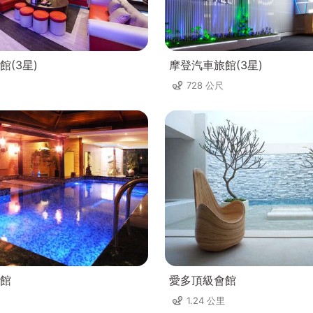
館(3星)
摩登汽車旅館(3星)
728 公尺
館
愛多頂級會館
1.24 公里