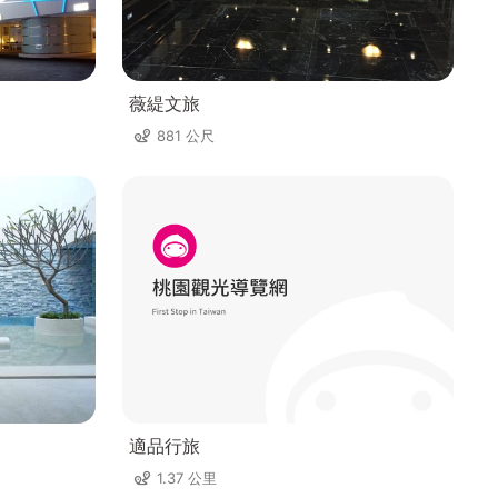
薇緹文旅
881 公尺
適品行旅
1.37 公里