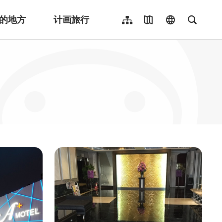
的地方
计画旅行
网站导览
地图导览
language
全文检
繁體中文
English
日本語
한국어
Indonesia
ไทย
Người việt nam