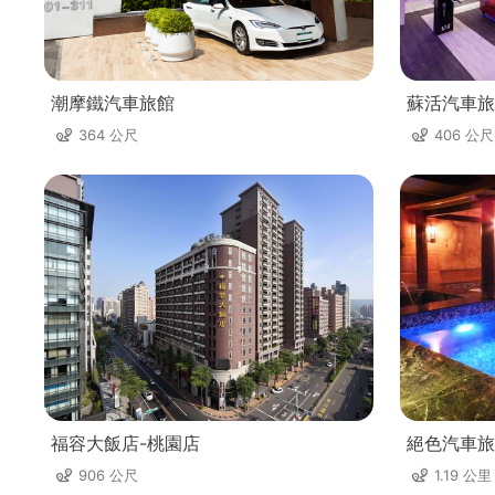
潮摩鐵汽車旅館
蘇活汽車旅
364 公尺
406 公尺
福容大飯店-桃園店
絕色汽車旅
906 公尺
1.19 公里