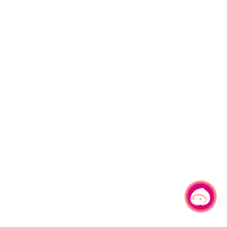
有事问小桃，一起游桃园
|