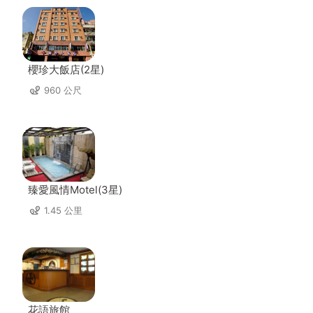
櫻珍大飯店(2星)
960 公尺
臻愛風情Motel(3星)
1.45 公里
花語旅館