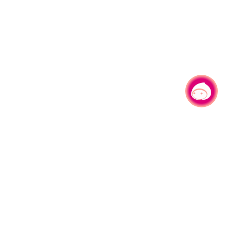
有事问小桃，一起游桃园
|
330206 桃园市桃园区县府路1号
电话：(03)332-2101#6209