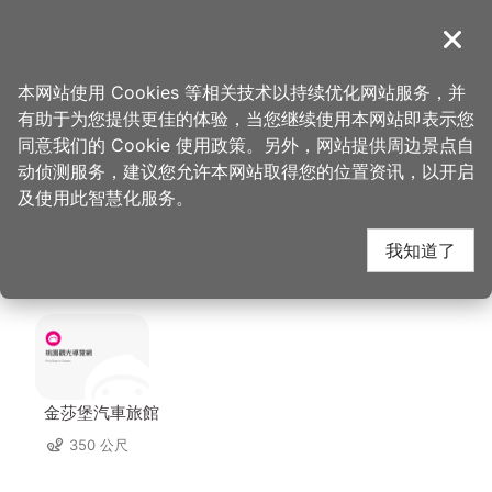
跳
到
導覽
关闭
主
桃园观光导览网
首页
>
想去的地方
>
住宿
>
住都大饭店(4星)
要
本网站使用 Cookies 等相关技术以持续优化网站服务，并
内
有助于为您提供更佳的体验，当您继续使用本网站即表示您
容
住都大饭店(4星) 周边
同意我们的 Cookie 使用政策。另外，网站提供周边景点自
区
动侦测服务，建议您允许本网站取得您的位置资讯，以开启
块
及使用此智慧化服务。
住宿
我知道了
共有 91 间店家
金莎堡汽車旅館
350 公尺