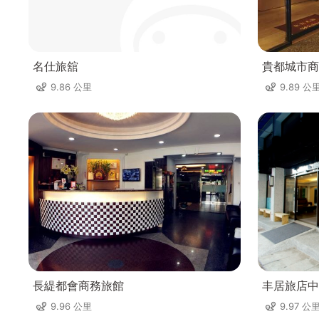
名仕旅舘
貴都城市商
9.86 公里
9.89 公
長緹都會商務旅館
丰居旅店中
9.96 公里
9.97 公