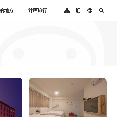
的地方
计画旅行
网站导览
地图导览
language
全文检
繁體中文
English
日本語
한국어
Indonesia
ไทย
Người việt nam