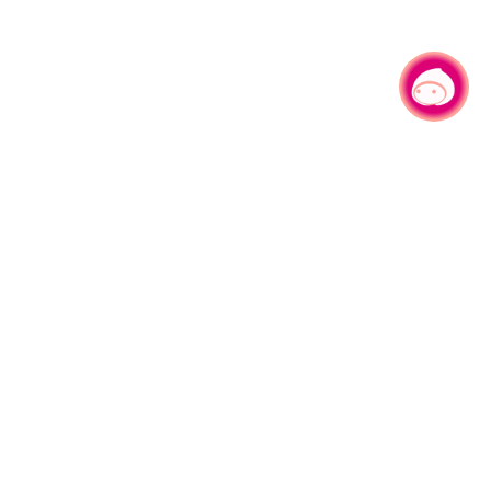
有事问小桃，一起游桃园
园区县府路1号
网站导览
1#6209
资讯安全政策
週五
隐私权政策
午13:00至17:00
参访人次
4,537,125