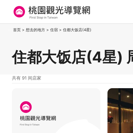
跳
到
主
要
桃园观光导览网
:::
首页
>
想去的地方
>
住宿
>
住都大饭店(4星)
内
容
区
住都大饭店(4星)
块
共有 91 间店家