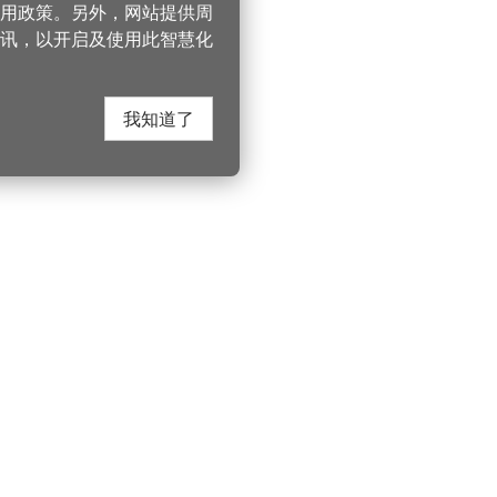
 使用政策。另外，网站提供周
讯，以开启及使用此智慧化
我知道了
在这里找到我们
330206 桃园市桃
电话：(03)332-210
游桃园
Instagram
服务时间：週一至
园风景区管理处
YouTube
上午8:00至12:00 下