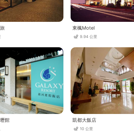
旅
東楓Motel
里
9.94 公里
壢館
凱都大飯店
里
10 公里