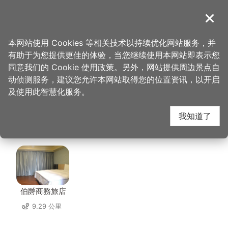
跳
到
導覽
关闭
主
桃园观光导览网
首页
>
想去的地方
>
住宿
>
樱珍大饭店(2星)
要
本网站使用 Cookies 等相关技术以持续优化网站服务，并
内
有助于为您提供更佳的体验，当您继续使用本网站即表示您
容
樱珍大饭店(2星) 周边
同意我们的 Cookie 使用政策。另外，网站提供周边景点自
区
动侦测服务，建议您允许本网站取得您的位置资讯，以开启
块
及使用此智慧化服务。
住宿
我知道了
共有 103 间店家
伯爵商務旅店
9.29 公里