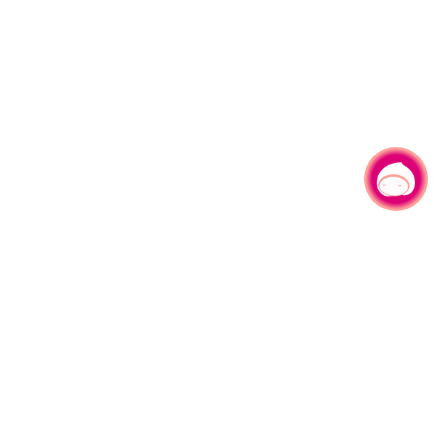
有事问小桃，一起游桃园
330206 桃园市桃园区县府路1号
电话：(03)332-2101#6209