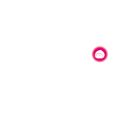
有事问小桃，一起游桃园
|
330206 桃园市桃园区县府路1号