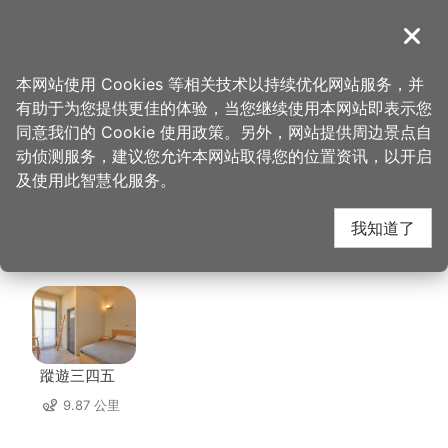
跳
到
導覽
关闭
主
桃园观光导览网
首页
>
想去的地方
>
住宿
>
樱珍大饭店(2星)
要
本网站使用 Cookies 等相关技术以持续优化网站服务，并
内
有助于为您提供更佳的体验，当您继续使用本网站即表示您
容
樱珍大饭店(2星) 周边
同意我们的 Cookie 使用政策。另外，网站提供周边景点自
区
动侦测服务，建议您允许本网站取得您的位置资讯，以开启
块
及使用此智慧化服务。
住宿
我知道了
共有 103 间店家
蹤遊三四五
9.87 公里