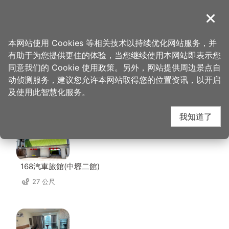
跳
到
導覽
关闭
主
桃园观光导览网
首页
>
想去的地方
>
住宿
>
怡香商务旅馆
要
本网站使用 Cookies 等相关技术以持续优化网站服务，并
内
有助于为您提供更佳的体验，当您继续使用本网站即表示您
容
同意我们的 Cookie 使用政策。另外，网站提供周边景点自
怡香商务旅馆 周边住宿
区
动侦测服务，建议您允许本网站取得您的位置资讯，以开启
块
及使用此智慧化服务。
共有 103 间店家
我知道了
168汽車旅館(中壢二館)
27 公尺