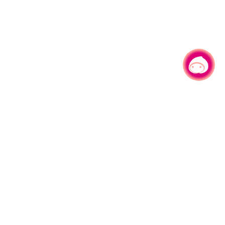
有事问小桃，一起游桃园
|
330206 桃园市桃园区县府路1号
电话：(03)332-2101#6209
服务时间：週一至週五
上午8:00至12:00 下午13:00至17:00